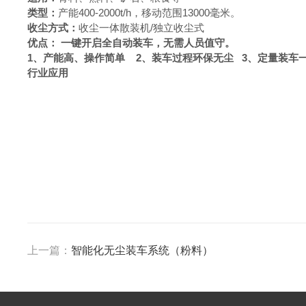
类型
：
产能400-2000t/h，移动范围13000毫米。
收尘方式
：
收尘一体散装机/独立收尘式
优点
：
一键开启全自动装车，无需人员值守。
1、产能高、操作简单 2、装车过程环保无尘 3、定量装车一
行业应用
上一篇：
智能化无尘装车系统（粉料）