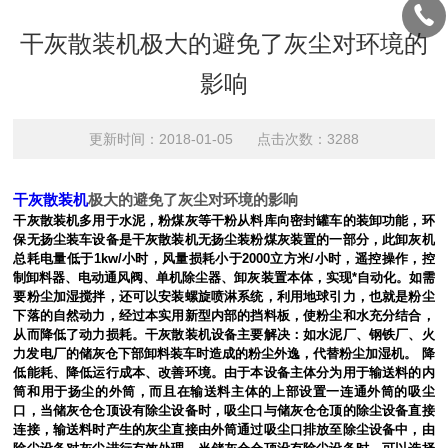
干灰散装机极大的避免了灰尘对环境的
影响
更新时间：2018-01-05 点击次数：3288
干灰散装机
极大的避免了灰尘对环境的影响
干灰散装机多用于水泥，粉煤灰等干粉从料库向密封罐车的装卸功能，环
保无扬尘装车设备是干灰散装机无扬尘装粉煤灰装置的一部分，此卸灰机
总耗电量低于1kw/小时，风量损耗小于2000立方米/小时，遥控操作，控
制卸料器、电动通风阀、单机除尘器、卸灰装置本体，实现*自动化。如需
要粉尘加湿搅拌，还可以安装螺旋喷淋系统，利用地球引力，也就是粉尘
下落的自然动力，经过本实用新型内部的挡料板，使粉尘和水充分结合，
从而降低了动力损耗。干灰散装机设备主要解决：如水泥厂、钢铁厂、火
力发电厂的储灰仓下部卸料装车时造成的粉尘外逸，代替粉尘加湿机。 降
低能耗、降低运行成本、改善环境。由于本设备主体分为用于输送料的内
筒和用于扬尘的外筒，而且在输送料主体的上部设置一连通外筒的吸尘
口，当储灰仓仓顶设有除尘设备时，吸尘口与储灰仓仓顶的除尘设备直接
连接，输送料时产生的灰尘直接由外筒通过吸尘口排放至除尘设备中，由