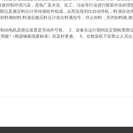
有效控制环境污染，是电厂及水泥、化工、冶金等行业进行散装作业的理
限位及微压料位计等传感组件组成，从而实现到位自动停机，料满自动关
卸料阀卸料,料满后微压料位计发出料满信号，停止卸料，关闭卸料阀,
制动电机及限位装置是否动作可靠。 2、设备在运行期间应定期检查限
用极*（根据钢索报废标准）应及时更换。 5、在散装机下应禁止人员