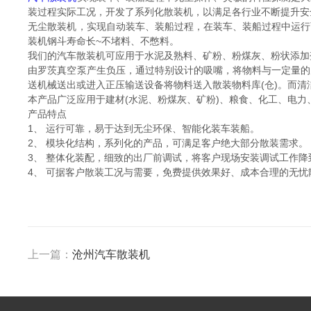
装过程实际工况，开发了系列化散装机，以满足各行业不断提升安
无尘散装机，实现自动装车、装船过程，在装车、装船过程中运行
装机钢斗寿命长~不堵料、不憋料。
我们的汽车散装机可应用于水泥及熟料、矿粉、粉煤灰、粉状添加
由罗茨真空泵产生负压，通过特别设计的吸嘴，将物料与一定量的
送机械送出或进入正压输送设备将物料送入散装物料库(仓)。而
本产品广泛应用于建材(水泥、粉煤灰、矿粉)、粮食、化工、电力
产品特点
1、 运行可靠，易于达到无尘环保、智能化装车装船。
2、 模块化结构，系列化的产品，可满足客户绝大部分散装需求。
3、 整体化装配，细致的出厂前调试，将客户现场安装调试工作降到
4、 可据客户散装工况与需要，免费提供效果好、成本合理的无忧
上一篇：
沧州汽车散装机