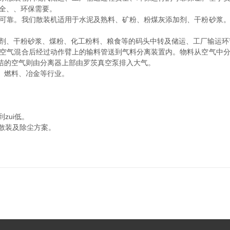
全、、环保需要。
可靠。我们散装机适用于水泥及熟料、矿粉、粉煤灰添加剂、干粉砂浆
剂、干粉砂浆、煤粉、化工粉料、粮食等的码头中转及储运、工厂输运环
空气混合后经过动作臂上的输料管送到气料分离装置内。物料从空气中
清洁的空气则由分离器上部由罗茨真空泵排入大气。
、燃料、冶金等行业。
zui低。
散装及除尘方案。