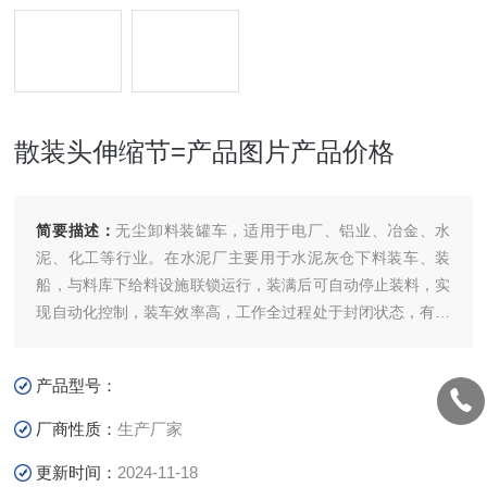
散装头伸缩节=产品图片产品价格
简要描述：
无尘卸料装罐车，适用于电厂、铝业、冶金、水
泥、化工等行业。在水泥厂主要用于水泥灰仓下料装车、装
船，与料库下给料设施联锁运行，装满后可自动停止装料，实
现自动化控制，装车效率高，工作全过程处于封闭状态，有效
防止粉尘外溢，是散装粉、粒状物料装车、船的理想部件。散
装头伸缩节=产品图片产品价格
产品型号：
厂商性质：
生产厂家
更新时间：
2024-11-18