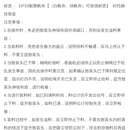
材质： 10*10耐磨帆布【（白帆布、绿帆布）可加强材质】 衬托钢
丝骨架
注意事项：
1.在操作时，务必把散装头伸缩布袋对准罐口，否则会发生溢料事
故；
2.当装料时，突然发生极大的扬尘，说明排料不畅通，应马上停止下
料，不要立提散装头；
3.当散装头已下降，钢绳松弛时，卷扬机必须停止以防止钢绳过于松
乱发生事故，因此在操作时要注意，如果确认散装头已下降到规定位
置，指示灯仍不亮，说明松绳开关已失灵，应立即停止给料，提升散
装头伸缩布袋，进行检修；
4.当进行装料时，如已到满料时间，料位计仍不发出信号，应立即停
止下料，提升散装头，如料已满，说明料位计控制失灵，应立即检
修；
5.装料过程中，如发生溢料，应立即停止下料。不要在散装头内积满
料的情况下提升散装头，应把吸尘管防尘卸下，排去积存物料后再提