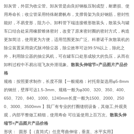
卸灰管，外层为收尘管。卸灰管是由良好钢板压制成型，耐磨损、使
用寿命长；收尘管采用特殊耐磨帆布，支撑骨架为良好钢筋，密封性
能好，不易变形，阻力小。卸料管下端连接锥形散装头，散装头与罐
车口结合处采用橡胶锥体密封，改变了原来密封圈的密封方式，构造
更加简洁，使用更为方便，适用范围更加广泛。科赛诺干灰散装机的
除尘装置采用袋式脉冲除尘器，除尘效率可达99.5%以上，除此之
外，利用除尘器的抽尘风机，可在罐车口处形成较大的负压，从而在
卸料过程中不易出现飞灰外泄现象。
散装头伸缩节=产品图片产品价
格
规格：按照要求制作，长度不限【一般规格：衬托骨架选用φ5-8mm
的钢丝，壁厚可达1.5-3mm、规格一般为φ300、320、350、400、
650、720、840、1000、1240mm长度一般为1500、2000、250
0、3000、3500mm 】我厂有专业的打圈缝纫设备，其做工;外观美
观，内部平整做工精细，使用寿命 可往返使用上百万次。
散装头伸
缩节=产品图片产品价格
形状： 圆形【（直筒式）任意弯曲伸缩，垂直、水平实用】