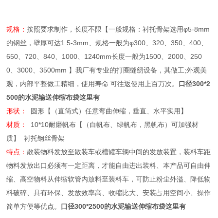
规格：
按照要求制作，长度不限【一般规格：衬托骨架选用φ5-8mm
的钢丝，壁厚可达1.5-3mm、规格一般为φ300、320、350、400、
650、720、840、1000、1240mm长度一般为1500、2000、250
0、3000、3500mm 】我厂有专业的打圈缝纫设备，其做工;外观美
观，内部平整做工精细，使用寿命 可往返使用上百万次。
口径300*2
500的水泥输送伸缩布袋这里有
形状：
圆形【（直筒式）任意弯曲伸缩，垂直、水平实用】
材质：
10*10耐磨帆布【（白帆布、绿帆布，黑帆布）可加强材
质】 衬托钢丝骨架
特点：
散装物料发放至散装车或槽罐车辆中间的发放装置，装料车距
物料发放出口必须有一定距离，才能自由进出装料、本产品可自由伸
缩、高空物料从伸缩软管内放料至装料车，可防止粉尘外溢、降低物
料破碎、具有环保、发放效率高、收缩比大、安装占用空间小、操作
简单方便等优点。
口径300*2500的水泥输送伸缩布袋这里有