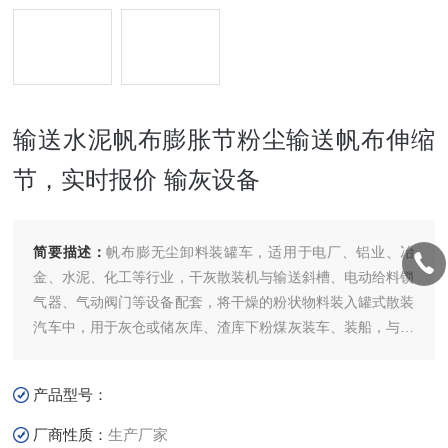
输送水泥帆布膨胀节粉尘输送帆布伸缩
节，实时报价 输灰设备
简要描述：
帆布膨无尘卸料装罐车，适用于电厂、铝业、冶
金、水泥、化工等行业，干灰散装机与输送斜槽、电动给料锁
气器、气动阀门等设备配套，将干燥的粉状物料装入罐式散装
汽车中，用于灰仓或储灰库、渣库下粉煤灰装车、装船，与料
库下给料设施联锁运行，装满后可自动停止装料，实现自动化
控制，装车效率高，工作全过程处于封闭状态，有效防止粉尘
产品型号：
外溢，是散装粉、粒状物料装车。输送水泥帆布膨胀节粉尘输
送帆布伸缩节，实时报价
厂商性质：
生产厂家