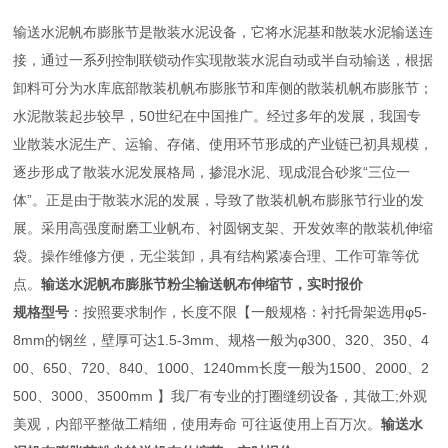
输送水泥帆布膨胀节是散装水泥设备，它将水泥基和散装水泥输送连
接，通过一系列控制联锁动作实现散装水泥自动或半自动输送，根据
卸料可分为水库底部散装机帆布膨胀节和库侧的散装机帆布膨胀节；
水泥散装起步较早，50世纪在中国推广。经过多年的发展，我国专
业散装水泥生产、运输、存储、使用环节形成的产业链已初具规模，
逐步形成了散装水泥发展格局，掺混水泥、现成混合砂浆“三位一
体”。正是由于散装水泥的发展，导致了散装机帆布膨胀节行业的发
展。采用高强度耐磨工业帆布、衬圆钢支架、开发效率的散装机伸缩
袋。操作维修方便，无尘装卸，具有结构紧凑合理、工作可靠等优
点。
输送水泥帆布膨胀节粉尘输送帆布伸缩节，实时报价
规格型号
：按照要求制作，长度不限【一般规格：衬托骨架选用φ5-
8mm的钢丝，壁厚可达1.5-3mm、规格一般为φ300、320、350、4
00、650、720、840、1000、1240mm长度一般为1500、2000、2
500、3000、3500mm 】我厂有专业的打圈缝纫设备，其做工;外观
美观，内部平整做工精细，使用寿命 可往返使用上百万次。
输送水