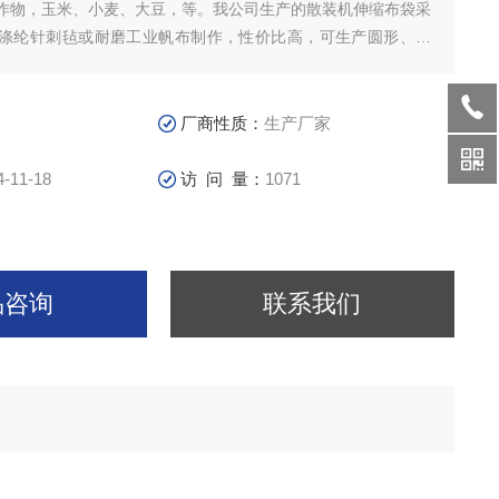
作物，玉米、小麦、大豆，等。我公司生产的散装机伸缩布袋采
涤纶针刺毡或耐磨工业帆布制作，性价比高，可生产圆形、方
袋，通风软连接等等干灰散装机伸缩布袋详细解说
厂商性质：
生产厂家
4-11-18
访 问 量：
1071
品咨询
联系我们