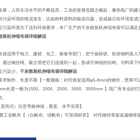
发展，人民生活水平的不断提高，工业的发展也随之崛起，像热电厂的建
有污染环境的情况发生，比如粉料原料的输送问题，造成扬尘给环境造成
尘污染环境为了达到环保要求，本厂生产的干灰散装机伸缩布袋可以满足
散装机伸缩布袋详细解说
布袋适用于电力、建材、化工、粮食等部门，把干燥粉状、粒状物料装入
。通过钢丝绳、吸尘管把它们连接到一起，形成可伸缩的结构。与料库下
尘污染少。
干灰散装机伸缩布袋详细解说
求制作，长度不限【一般规格：衬托骨架选用φ5-8mm的钢丝，壁厚可达1.5-3
40mm长度一般为1500、2000、2500、3000、3500mm 】我厂
次。
（直筒式）任意弯曲伸缩，垂直、水平实用】
0耐磨工业帆布【（白帆布、绿帆布）可加强材质】 衬托钢丝骨架或扁钢骨