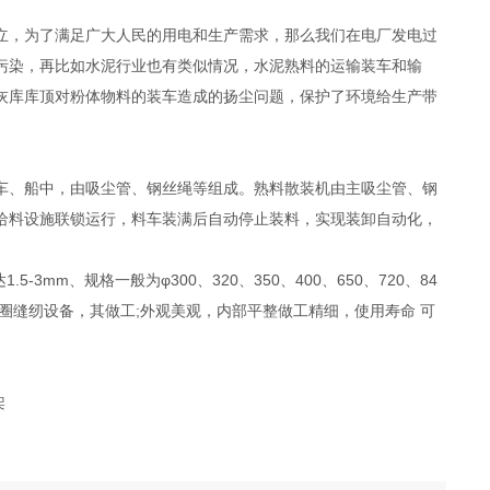
立，为了满足广大人民的用电和生产需求，那么我们在电厂发电过
污染，再比如水泥行业也有类似情况，水泥熟料的运输装车和输
灰库库顶对粉体物料的装车造成的扬尘问题，保护了环境给生产带
车、船中，由吸尘管、钢丝绳等组成。熟料散装机由主吸尘管、钢
给料设施联锁运行，料车装满后自动停止装料，实现装卸自动化，
mm、规格一般为φ300、320、350、400、650、720、84
有专业的打圈缝纫设备，其做工;外观美观，内部平整做工精细，使用寿命 可
架