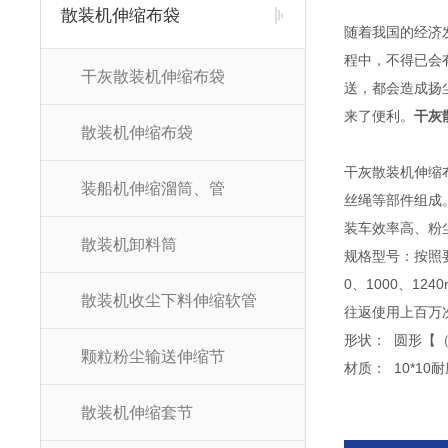
散装机伸缩布袋
随着我国的经济
程中，不得已会
干灰散装机伸缩布袋
送，都会造成扬
来了便利。
干灰
散装机伸缩布袋
干灰散装机伸缩
装船机伸缩溜筒、管
丝绳等部件组成
装车效率高、粉
散装机卸料筒
规格型号：按照要
0、1000、12
散装机收尘下料伸缩软管
往返使用上百万
形状： 圆形【
颗粒粉尘输送伸缩节
材质： 10*1
散装机伸缩套节