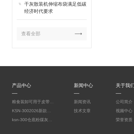
干灰散装机伸缩布袋满足低碳
经济时代要求
查看全部
产品中心
新闻中心
关于我
粮食装卸可用于皮带输送机悬挂使用
新闻资讯
公司简介
KSN-3002026新款无尘散装机收尘卸料装车一体机
技术文章
视频中心
ksn-300仓底粉煤灰装车设备（散装机）
荣誉资质