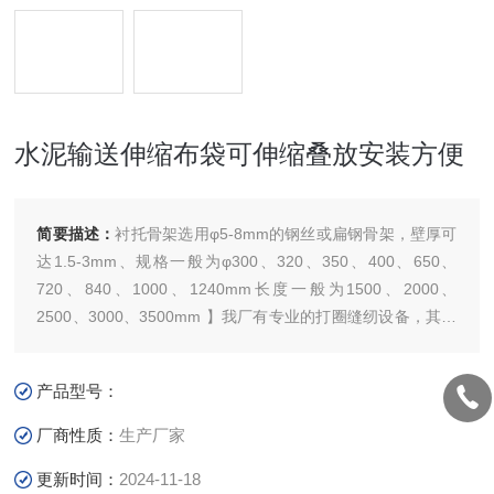
水泥输送伸缩布袋可伸缩叠放安装方便
简要描述：
衬托骨架选用φ5-8mm的钢丝或扁钢骨架，壁厚可
达1.5-3mm、规格一般为φ300、320、350、400、650、
720、840、1000、1240mm长度一般为1500、2000、
2500、3000、3500mm 】我厂有专业的打圈缝纫设备，其做
工;外观美观，内部平整做工精细，使用寿命 可往返使用上百
万次。水泥输送伸缩布袋可伸缩叠放安装方便
产品型号：
厂商性质：
生产厂家
更新时间：
2024-11-18