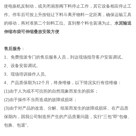
使电振机反制动，或关闭扇形阀下料停止工作，其它设备相应停止工
作。停车后可按上升按钮让下料斗离开物料一定距离，确保运输工具
的移动，再对准第二个卸料工位。直到整个料仓装满为止。
水泥输送
伸缩布袋可伸缩叠放安装方便
售后服务
：
1、免费指派专门的售后服务人员，到达现场指导客户安装调试。
2、设备安装调试。
3、现场培训操作人员。
4、产品质保期为12个月，终身维修，以下情况实行有偿维修：
(1)由于人为或不可抗拒的自然现象而发生的损坏；
(2)由于操作不当而造成的故障或损坏；
(3)由于对产品的改造、分解、组装而发生的故障或损坏、在产品质
保期内，因我公司制造所产生的产品质量问题，实行“三包”即“包修、
包换、包退”。