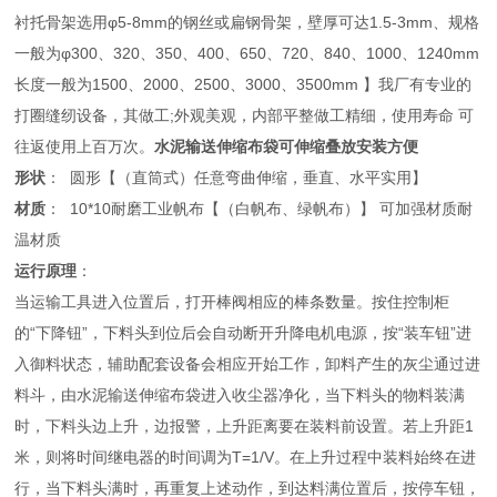
衬托骨架选用φ5-8mm的钢丝或扁钢骨架，壁厚可达1.5-3mm、规格
一般为φ300、320、350、400、650、720、840、1000、1240mm
长度一般为1500、2000、2500、3000、3500mm 】我厂有专业的
打圈缝纫设备，其做工;外观美观，内部平整做工精细，使用寿命 可
往返使用上百万次。
水泥输送伸缩布袋可伸缩叠放安装方便
形状
： 圆形【（直筒式）任意弯曲伸缩，垂直、水平实用】
材质
： 10*10耐磨工业帆布【（白帆布、绿帆布）】 可加强材质耐
温材质
运行原理
：
当运输工具进入位置后，打开棒阀相应的棒条数量。按住控制柜
的“下降钮”，下料头到位后会自动断开升降电机电源，按“装车钮”进
入御料状态，辅助配套设备会相应开始工作，卸料产生的灰尘通过进
料斗，由水泥输送伸缩布袋进入收尘器净化，当下料头的物料装满
时，下料头边上升，边报警，上升距离要在装料前设置。若上升距1
米，则将时间继电器的时间调为T=1/V。在上升过程中装料始终在进
行，当下料头满时，再重复上述动作，到达料满位置后，按停车钮，