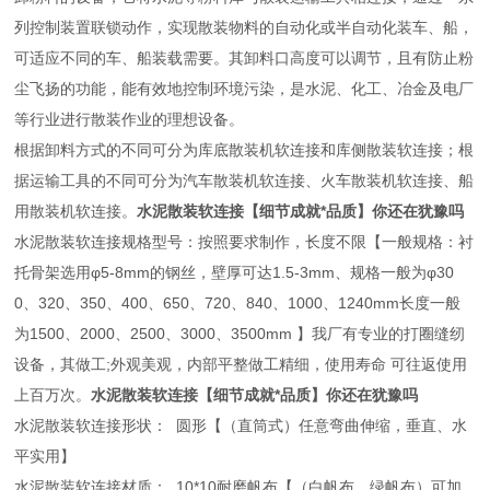
列控制装置联锁动作，实现散装物料的自动化或半自动化装车、船，
可适应不同的车、船装载需要。其卸料口高度可以调节，且有防止粉
尘飞扬的功能，能有效地控制环境污染，是水泥、化工、冶金及电厂
等行业进行散装作业的理想设备。
根据卸料方式的不同可分为库底散装机软连接和库侧散装软连接；根
据运输工具的不同可分为汽车散装机软连接、火车散装机软连接、船
用散装机软连接。
水泥散装软连接【细节成就*品质】你还在犹豫吗
水泥散装软连接规格型号：按照要求制作，长度不限【一般规格：衬
托骨架选用φ5-8mm的钢丝，壁厚可达1.5-3mm、规格一般为φ30
0、320、350、400、650、720、840、1000、1240mm长度一般
为1500、2000、2500、3000、3500mm 】我厂有专业的打圈缝纫
设备，其做工;外观美观，内部平整做工精细，使用寿命 可往返使用
上百万次。
水泥散装软连接【细节成就*品质】你还在犹豫吗
水泥散装软连接形状： 圆形【（直筒式）任意弯曲伸缩，垂直、水
平实用】
水泥散装软连接材质： 10*10耐磨帆布【（白帆布、绿帆布）可加