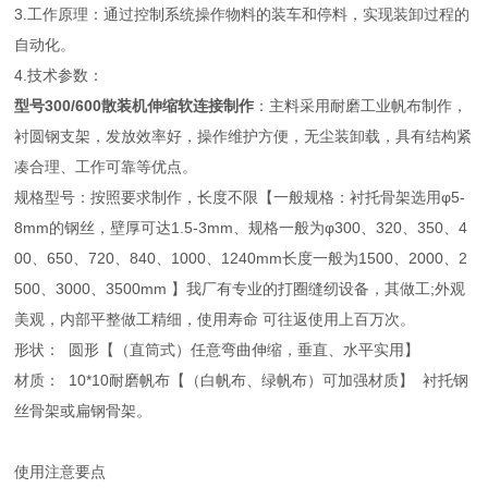
3.工作原理：通过控制系统操作物料的装车和停料，实现装卸过程的
自动化。
4.技术参数：
型号300/600散装机伸缩软连接制作
：主料采用耐磨工业帆布制作，
衬圆钢支架，发放效率好，操作维护方便，无尘装卸载，具有结构紧
凑合理、工作可靠等优点。
规格型号：按照要求制作，长度不限【一般规格：衬托骨架选用φ5-
8mm的钢丝，壁厚可达1.5-3mm、规格一般为φ300、320、350、4
00、650、720、840、1000、1240mm长度一般为1500、2000、2
500、3000、3500mm 】我厂有专业的打圈缝纫设备，其做工;外观
美观，内部平整做工精细，使用寿命 可往返使用上百万次。
形状： 圆形【（直筒式）任意弯曲伸缩，垂直、水平实用】
材质： 10*10耐磨帆布【（白帆布、绿帆布）可加强材质】 衬托钢
丝骨架或扁钢骨架。
使用注意要点