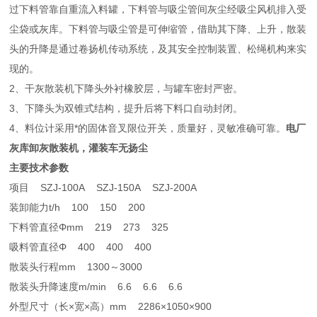
过下料管靠自重流入料罐，下料管与吸尘管间灰尘经吸尘风机排入受
尘袋或灰库。下料管与吸尘管是可伸缩管，借助其下降、上升，散装
头的升降是通过卷扬机传动系统，及其安全控制装置、松绳机构来实
现的。
2、干灰散装机下降头外衬橡胶层，与罐车密封严密。
3、下降头为双锥式结构，提升后将下料口自动封闭。
4、料位计采用*的固体音叉限位开关，质量好，灵敏准确可靠。
电厂
灰库卸灰散装机，灌装车无扬尘
主要技术参数
项目 SZJ-100A SZJ-150A SZJ-200A
装卸能力t/h 100 150 200
下料管直径Φmm 219 273 325
吸料管直径Φ 400 400 400
散装头行程mm 1300～3000
散装头升降速度m/min 6.6 6.6 6.6
外型尺寸（长×宽×高）mm 2286×1050×900