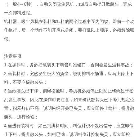
（一般4～6秒），自动关闭吸尘风机，zui后自动提升散装头，完成
一次卸料过程。
给料器、吸尘风机在装料和卸料的两个过程中互为闭锁。即前一个动
作执行，后一个动作不能开启或关闭，要打乱以上顺序，必须解除联
锁。
注意事项
1.在操作时，务必把散装头下料管对准罐口，否则会发生溢料事故；
2.当装料时，突然发生极大的扬尘，说明排料不畅通，应马上停止下
料，不要立提散装头；
3.当散装头已下降，钢绳松弛时，卷扬机必须停止以防止钢绳过于松
乱发生事故，因此在操作时要注意，如果确认散装头已下降到规定位
置，指示灯仍不亮，说明松绳开关已失灵，应立即停止给料，提升散
装头，进行检修；
4.当进行装料时，如已到满料时间，料位计仍不发出信号，应立即停
止下料，提升散装头，如料已满，说明料位计控制失灵，应立即检