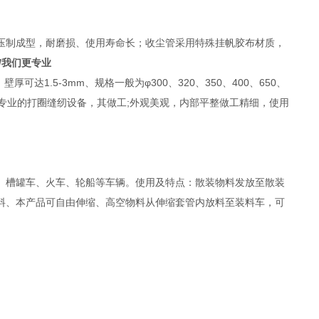
压制成型，耐磨损、使用寿命长；收尘管采用特殊挂帆胶布材质，
/我们更专业
达1.5-3mm、规格一般为φ300、320、350、400、650、
m 】我厂有专业的打圈缝纫设备，其做工;外观美观，内部平整做工精细，使用
、槽罐车、火车、轮船等车辆。使用及特点：散装物料发放至散装
料、本产品可自由伸缩、高空物料从伸缩套管内放料至装料车，可