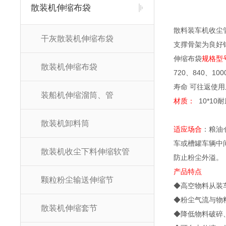
散装机伸缩布袋
散料装车机收尘
干灰散装机伸缩布袋
支撑骨架为良好
伸缩布袋
规格型
散装机伸缩布袋
720、840、1
寿命 可往返使
装船机伸缩溜筒、管
材质：
10*1
散装机卸料筒
适应场合
：粮油
车或槽罐车辆中
散装机收尘下料伸缩软管
防止粉尘外溢。
产品特点
颗粒粉尘输送伸缩节
◆高空物料从装
◆粉尘气流与物
散装机伸缩套节
◆降低物料破碎、