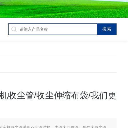
机收尘管/收尘伸缩布袋/我们更
装车机收尘管采用双套管结构，内管为卸灰管，外层为收尘管。