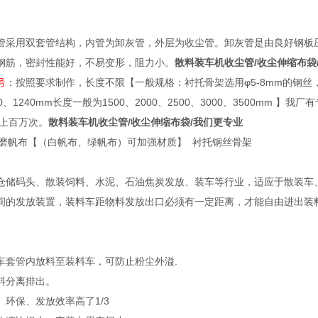
管采用双套管结构，内管为卸灰管，外层为收尘管。卸灰管是由良好钢板
钢筋，密封性能好，不易变形，阻力小。
散料装车机收尘管/收尘伸缩布袋
号
：按照要求制作，长度不限【一般规格：衬托骨架选用φ5-8mm的钢丝，壁厚可
000、1240mm长度一般为1500、2000、2500、3000、3500m
用上百万次。
散料装车机收尘管/收尘伸缩布袋/我们更专业
0耐磨帆布【（白帆布、绿帆布）可加强材质】 衬托钢丝骨架
仓储码头、散装饲料、水泥、石油焦炭发放、装车等行业，适应于散装车
间的发放装置，装料车距物料发放出口必须有一定距离，才能自由进出装
车套管内放料至装料车，可防止粉尘外溢.
料分离排出。
环保、发放效率高了1/3