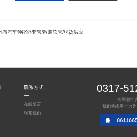
帆布汽车伸缩外套管/散装软管/现货供应
0317-51
们
联系方式
欢迎您的
在线留言
我们将竭尽全力为
联系我们
861166