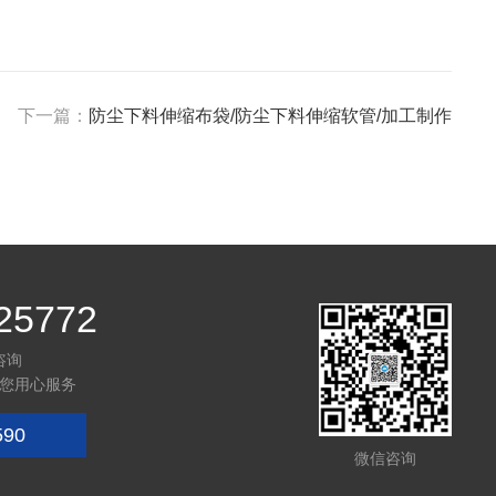
下一篇：
防尘下料伸缩布袋/防尘下料伸缩软管/加工制作
25772
咨询
您用心服务
590
微信咨询