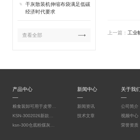
干灰散装机伸缩布袋满足低碳
经济时代要求
上一篇：
工业
查看全部
产品中心
新闻中心
关于我
粮食装卸可用于皮带输送机悬挂使用
新闻资讯
公司简介
KSN-3002026新款无尘散装机收尘卸料装车一体机
技术文章
视频中心
ksn-300仓底粉煤灰装车设备（散装机）
荣誉资质