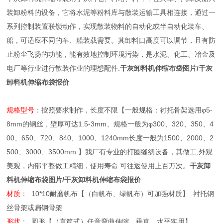
装卸粉料的设备，它将水泥等粉料库与散装运输工具相连接，通过一
系列控制装置联锁动作，实现散装物料的自动化或半自动化装车、
船，可适应不同的车、船装载需要。其卸料口高度可以调节，且有防
止粉尘飞扬的功能，能有效地控制环境污染，是水泥、化工、冶金及
电厂等行业进行散装作业的理想配件.
干灰卸料机伸缩布袋图片/干灰
卸料机伸缩布袋报价
规格型号
：按照要求制作，长度不限【一般规格：衬托骨架选用φ5-
8mm的钢丝，壁厚可达1.5-3mm、规格一般为φ300、320、350、4
00、650、720、840、1000、1240mm长度一般为1500、2000、2
500、3000、3500mm 】我厂有专业的打圈缝纫设备，其做工;外观
美观，内部平整做工精细，使用寿命 可往返使用上百万次。
干灰卸
料机伸缩布袋图片/干灰卸料机伸缩布袋报价
材质：
10*10耐磨帆布【（白帆布、绿帆布）可加强材质】 衬托钢
丝骨架或扁钢骨架
形状
： 圆形【（直筒式）任意弯曲伸缩，垂直、水平实用】