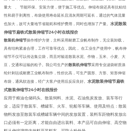
量大 、 节能环保、安装方便，便于施工等优点。伸缩布袋还具有抗粘结
性和易于剥离性，布袋使用寿命延长且清灰周期可延长，通过的气体流量
水泥散装
也加大，故可大量地节省能耗和维护费用，同时也增加了产量。
伸缩节扁铁式散装伸缩节24小时在线报价
散装机伸缩节
操作维护方便，主料采用耐磨工业帆布制作，无尘装卸载，
具有结构紧凑合理，工作可靠等优点，因此， 在工业生产使用中，帆布伸
缩节不仅可以传达集尘袋，而且对输送散装水泥、作物，玉米、小麦、大
豆，交通和运输的粒子。我公司生产的
散装机伸缩节
采用专业滤袋材质涤
纶针刺毡或耐磨工业帆布制作，性价比高，可生产圆形、方形、矩形伸缩
水泥散装伸缩节扁铁
布袋，通风软连接，经广大客户使用后反应良好。
式散装伸缩节24小时在线报价
应用于粮油仓储码头、散装饲料、水泥、石油焦炭发放、装车等行
业，适应于散装车、槽罐车、火车、轮船等车辆。使用及特点：散装
物料发放至散装车或槽罐车辆中间的发放装置，装料车距物料发放出
口必须有一定距离，才能自由进出装料、本产品可自由伸缩、高空物
料从伸缩溜管内放料至装料车，可防止粉外扬。