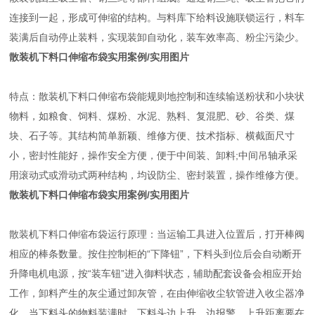
连接到一起，形成可伸缩的结构。与料库下给料设施联锁运行，料车
装满后自动停止装料，实现装卸自动化，装车效率高、粉尘污染少。
散装机下料口伸缩布袋实用案例/实用图片
特点：散装机下料口伸缩布袋能规则地控制和连续输送粉状和小块状
物料，如粮食、饲料、煤粉、水泥、熟料、复混肥、砂、谷类、煤
块、石子等。其结构简单新颖、维修方便、技术指标、横截面尺寸
小，密封性能好，操作安全方便，便于中间装、卸料;中间吊轴承采
用滚动式或滑动式两种结构，均设防尘、密封装置，操作维修方便。
散装机下料口伸缩布袋实用案例/实用图片
散装机下料口伸缩布袋运行原理：当运输工具进入位置后，打开棒阀
相应的棒条数量。按住控制柜的“下降钮”，下料头到位后会自动断开
升降电机电源，按“装车钮”进入御料状态，辅助配套设备会相应开始
工作，卸料产生的灰尘通过卸灰管，在由伸缩收尘软管进入收尘器净
化，当下料头的物料装满时，下料头边上升，边报警，上升距离要在