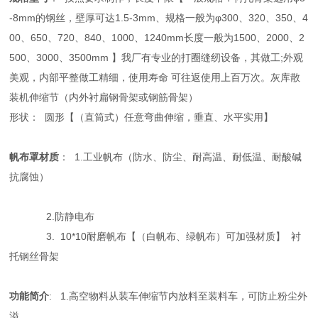
-8mm的钢丝，壁厚可达1.5-3mm、规格一般为φ300、320、350、4
00、650、720、840、1000、1240mm长度一般为1500、2000、2
500、3000、3500mm 】我厂有专业的打圈缝纫设备，其做工;外观
美观，内部平整做工精细，使用寿命 可往返使用上百万次。灰库散
装机伸缩节（内外衬扁钢骨架或钢筋骨架）
形状： 圆形【（直筒式）任意弯曲伸缩，垂直、水平实用】
帆布罩材质
： 1.工业帆布（防水、防尘、耐高温、耐低温、耐酸碱
抗腐蚀）
2.防静电布
3. 10*10耐磨帆布【（白帆布、绿帆布）可加强材质】 衬
托钢丝骨架
功能简介
: 1.高空物料从装车伸缩节内放料至装料车，可防止粉尘外
溢.