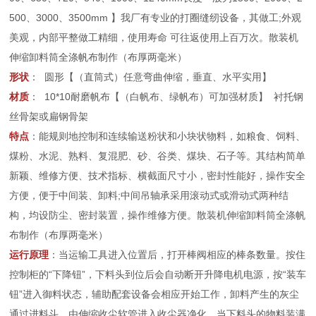
500、3000、3500mm 】我厂有专业的打圈缝纫设备，其做工;外观
美观，内部平整做工精细，使用寿命 可往返使用上百万次。散装机
伸缩卸料筒全涤帆布制作（布厚两毫米）
形状
： 圆形【（直筒式）任意弯曲伸缩，垂直、水平实用】
材质
： 10*10耐磨帆布【（白帆布、绿帆布）可加强材质】 衬托钢
丝骨架或扁钢骨架
特点
：能规则地控制和连续输送粉状和小块状物料，如粮食、饲料、
煤粉、水泥、熟料、复混肥、砂、谷类、煤块、石子等。其结构简单
新颖、维修方便、技术指标、横截面尺寸小，密封性能好，操作安全
方便，便于中间装、卸料;中间吊轴承采用滚动式或滑动式两种结
构，均设防尘、密封装置，操作维修方便。散装机伸缩卸料筒全涤帆
布制作（布厚两毫米）
运行原理
：当运输工具进入位置后，打开棒阀相应的棒条数量。按住
控制柜的“下降钮”，下料头到位后会自动断开升降电机电源，按“装车
钮”进入御料状态，辅助配套设备会相应开始工作，卸料产生的灰尘
通过进料斗，由伸缩收尘软管进入收尘器净化，当下料头的物料装满