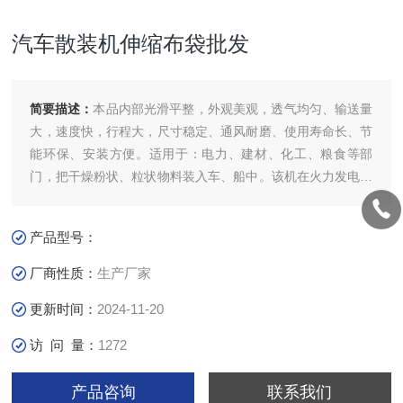
汽车散装机伸缩布袋批发
简要描述：
本品内部光滑平整，外观美观，透气均匀、输送量
大，速度快，行程大，尺寸稳定、通风耐磨、使用寿命长、节
能环保、安装方便。适用于：电力、建材、化工、粮食等部
门，把干燥粉状、粒状物料装入车、船中。该机在火力发电厂
主要用于干式除尘器、灰斗或贮灰库、渣库下装车、装船。汽
车散装机伸缩布袋批发，汽车散装机伸缩布袋价格
产品型号：
厂商性质：
生产厂家
更新时间：
2024-11-20
访 问 量：
1272
产品咨询
联系我们