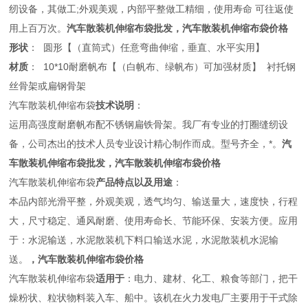
纫设备，其做工;外观美观，内部平整做工精细，使用寿命 可往返使
用上百万次。
汽车散装机伸缩布袋批发，汽车散装机伸缩布袋价格
形状
： 圆形【（直筒式）任意弯曲伸缩，垂直、水平实用】
材质
： 10*10耐磨帆布【（白帆布、绿帆布）可加强材质】 衬托钢
丝骨架或扁钢骨架
汽车散装机伸缩布袋
技术说明
：
运用高强度耐磨帆布配不锈钢扁铁骨架。我厂有专业的打圈缝纫设
备，公司杰出的技术人员专业设计精心制作而成。型号齐全，*。
汽
车散装机伸缩布袋批发，汽车散装机伸缩布袋价格
汽车散装机伸缩布袋
产品特点以及用途
：
本品内部光滑平整，外观美观，透气均匀、输送量大，速度快，行程
大，尺寸稳定、通风耐磨、使用寿命长、节能环保、安装方便。应用
于：水泥输送，水泥散装机下料口输送水泥，水泥散装机水泥输
送。
，汽车散装机伸缩布袋价格
汽车散装机伸缩布袋
适用于
：电力、建材、化工、粮食等部门，把干
燥粉状、粒状物料装入车、船中。该机在火力发电厂主要用于干式除