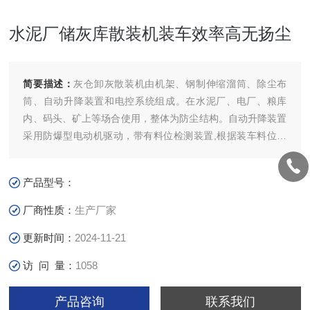
水泥厂储灰库散装机装车效率高无扬尘
简要描述：
灰仓卸灰散装机由机架、钢制伸缩溜筒、除尘布
筒、自动升降装置和电控系统组成。在水泥厂、电厂、粮库
内、码头、矿上等场合使用，整体为防尘结构。自动升降装置
采用防爆型电动机驱动，带有料位检测装置,根据装车料位自
动升降伸缩溜筒高度.当料位器接触到物料后，PLC发出一个信
号，控制伸缩溜筒及防尘罩上升，上升至预设时间后停止。配
产品型号：
手持操作按钮。水泥厂储灰库散装机装车效率高无扬尘
厂商性质：
生产厂家
更新时间：
2024-11-21
访 问 量：
1058
产品咨询
联系我们