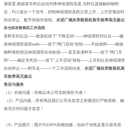
测装置,根据装车料位自动升降伸缩溜筒高度.当料位器接触到物料
后，PLC发出一个信号，控制伸缩溜筒及防尘罩上升，上升至预设时
间后停止。配手持操作按钮。
水泥厂储灰库散装机装车效率高无扬尘
灰仓卸灰散装机工作流程
装料车到位后——散装机按下“下降启动”——伸缩溜管到位后——确
保伸缩溜管底部safe——按下“闸门启动”按钮——开始放料——根据
物料堆积情况伸缩溜管自动收缩——直至装满料车——按下“闸门关
闭”——确定关闭后——按下“上升启动”按钮——上升到位后伸缩溜管
自动停止——料车走——一个工作流程结束。
水泥厂储灰库散装机装
车效率高无扬尘
售后与服务
（1）价格问题：价格以本公司实际报价为准！
（2）产品问题：所有商品我们公司在发货之前都进行严格质检，确
保无任何问题才发货！
（3）产品图片：图片均100%实物拍摄，但由于光线及显示器等原