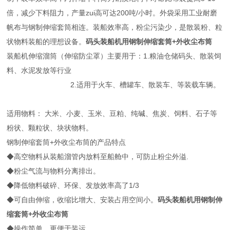
倍，减少下料阻力，产量zui高可达200吨/小时。外袋采用工业耐磨
帆布与钢制伸缩套筒相连。装船效率高，粉尘污染少，是散装粉、粒
状物料装船的理想设备。
码头装船机用钢制伸缩套筒+外收尘布筒
装船机伸缩溜筒（伸缩防尘罩）主要用于：1.粮油仓储码头、散装饲
料、水泥发放等行业
2.适用于火车、槽罐车、散装车、等装载车辆。
适用物料： 大米、小麦、玉米、豆粕、纯碱、焦炭、饲料、石子等
粉状、颗粒状、块状物料。
钢制伸缩套筒+外收尘布筒的产品特点
◆高空物料从装船溜管内放料至船舱中，可防止粉尘外溢.
◆粉尘气流与物料分离排出。
◆降低物料破碎、环保、发放效率高了1/3
◆可自由伸缩，收缩比增大、安装占用空间小。
码头装船机用钢制伸
缩套筒+外收尘布筒
◆操作简单，更便于装运。