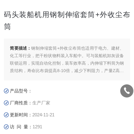
码头装船机用钢制伸缩套筒+外收尘布
筒
简要描述：
钢制伸缩套筒+外收尘布筒也适用于电力、建材、
化工等行业，把干粉状物料装入车船中。可与装船机卸灰设备
联锁运用，实现自动化控制，装车效率高，内伸缩下料筒为钢
质结构，寿命比布袋提高8-10倍，减少下料阻力，产量Z高可
达200吨/小时。外袋采用工业耐磨帆布与钢制伸缩套筒相连。
装船效率高，粉尘污染少，是散装粉、粒状物料装船的理想设
产品型号：
备。码头装船机用钢制伸缩套筒+外收尘布筒
厂商性质：
生产厂家
更新时间：
2024-11-21
访 问 量：
1291