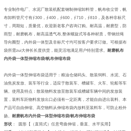
专业制作电厂、水泥厂散装机配套钢制伸缩卸料管，帆布收尘管，帆
布卸料管尺寸有∮300，∮400，∮600，∮710，∮810，及各种非标尺
寸，周期短，质量优，欢迎新老客户咨询订购。耐高温，耐磨型，防
雨型，耐磨帆布，耐高温透气布,整体螺旋式等各种材质，带钢丝绳
导向圈型，内外袋一体型及非标尺寸均可按客户要求订做。可根据布
袋所需zui大伸长长度供货，能灵活地满足用户特别需求。
耐磨帆布
内外袋一体型伸缩布袋/帆布伸缩布袋
内外袋一体型伸缩布袋适用于：粮油仓储码头、散装饲料、水泥、石
油焦炭发放、装车等行业，适应于散装车、槽罐车、火车、轮船等车
辆。使用及特点：散装物料发放至散装车或槽罐车辆中间的发放装
置，装料车距物料发放出口必须有一定距离，才能自由进出装料、本
产品可自由伸缩、高空物料从伸缩布袋内放料至装料车，可防止粉外
扬。
耐磨帆布内外袋一体型伸缩布袋/帆布伸缩布袋
形状
： 圆形【（直筒式）任意弯曲伸缩，垂直、水平实用】