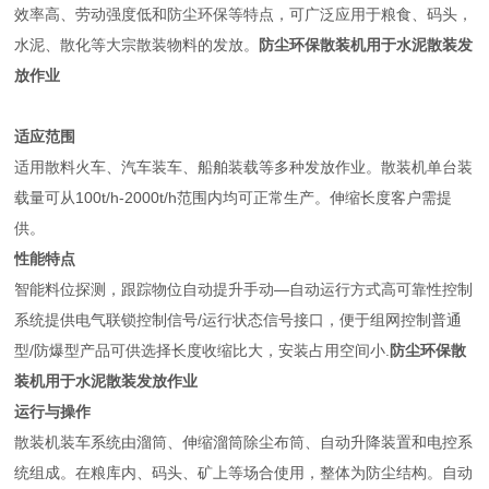
效率高、劳动强度低和防尘环保等特点，可广泛应用于粮食、码头，
水泥、散化等大宗散装物料的发放。
防尘环保散装机用于水泥散装发
放作业
适应范围
适用散料火车、汽车装车、船舶装载等多种发放作业。散装机单台装
载量可从100t/h-2000t/h范围内均可正常生产。伸缩长度客户需提
供。
性能特点
智能料位探测，跟踪物位自动提升手动—自动运行方式高可靠性控制
系统提供电气联锁控制信号/运行状态信号接口，便于组网控制普通
型/防爆型产品可供选择长度收缩比大，安装占用空间小.
防尘环保散
装机用于水泥散装发放作业
运行与操作
散装机装车系统由溜筒、伸缩溜筒除尘布筒、自动升降装置和电控系
统组成。在粮库内、码头、矿上等场合使用，整体为防尘结构。自动