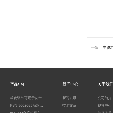
上一篇：
中储
产品中心
新闻中心
关于我
粮食装卸可用于皮带输送机悬挂使用
新闻资讯
公司简介
KSN-3002026新款无尘散装机收尘卸料装车一体机
技术文章
视频中心