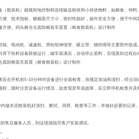
备（散装机）能规则地控制和连续输送粉状和小块状物料，如粮食、饲料
方便、技术指标、横截面尺寸小，密封性能好，操作安全方便，便于中间
修方便。码头粮仓仓底卸粮装车装置（粮食散装机）设计制作
控箱、电动机、减速机、滑轮组伸缩管、吸尘管、钢丝绳等主要部件组成
料库下给料设备联锁运行，罐车装满后，自动停止装料，实现装卸过程自
仓底卸粮装车装置（粮食散装机）设计制作
者应在开机前5-10分钟对设备进行全面检查，按规定加油和清扫，经点
规程，随时注意设备运行情况，如发现异常或故障，应立即停机检查并及
5分钟内做水泥散装机好清扫、擦拭、润滑、检查等工作，并做好必要的记录
门的售后服务人员，到达现场指导客户安装调试。
试。