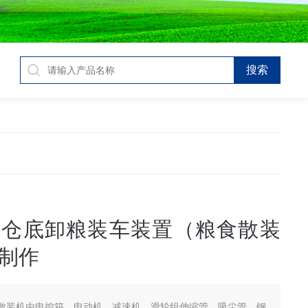
仓仓底卸粮装车装置（粮食散装
制作
散装机由电控箱、电动机、减速机、滑轮组伸缩管、吸尘管、钢