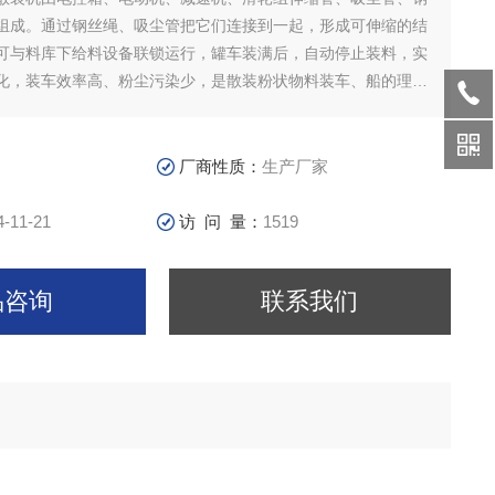
组成。通过钢丝绳、吸尘管把它们连接到一起，形成可伸缩的结
可与料库下给料设备联锁运行，罐车装满后，自动停止装料，实
化，装车效率高、粉尘污染少，是散装粉状物料装车、船的理想
仓底卸粮装车装置（粮食散装机）设计制作
厂商性质：
生产厂家
4-11-21
访 问 量：
1519
品咨询
联系我们