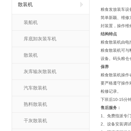
散装机
粮食发放装车设
简单新颖、维修
装船机
封装置，操作维
结构特点
库底卸灰装车机
粮食散装机由电
粮食散装机可与
散装机
设备。码头粮仓
保养
灰库输灰散装机
粮食散装机操作
要严格遵守操作
汽车散装机
检修记录。
下班后10-1
熟料散装机
售后服务：
1、免费指派专
干灰散装机
2、设备安装调