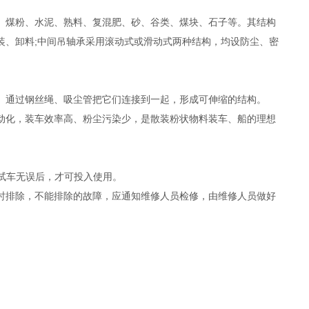
、煤粉、水泥、熟料、复混肥、砂、谷类、煤块、石子等。其结构
装、卸料;中间吊轴承采用滚动式或滑动式两种结构，均设防尘、密
。通过钢丝绳、吸尘管把它们连接到一起，形成可伸缩的结构。
动化，装车效率高、粉尘污染少，是散装粉状物料装车、船的理想
动试车无误后，才可投入使用。
时排除，不能排除的故障，应通知维修人员检修，由维修人员做好
。