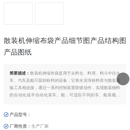
散装机伸缩布袋产品细节图产品结构图
产品图纸
简要描述：
散装机伸缩布袋是用于从料仓、料塔、料斗中往火
车、汽车及船只装卸粉料的设备，它将水泥等粉料库与散装运
输工具相连接，通过一系列控制装置联锁动作，实现散装物料
的自动化或半自动化装车、船，可适应不同的车、船装载需
要。其卸料口高度可以调节，且有防止粉尘飞扬的功能，能有
效地控制环境污染，是水泥、化工、冶金及电厂等行业进行散
产品型号：
装作业的理想设备。散装机伸缩布袋产品细节图产品结构图产
品图纸
厂商性质：
生产厂家