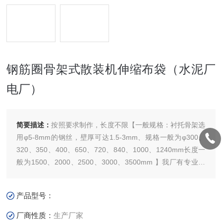
钢筋圈骨架式散装机伸缩布袋（水泥厂
电厂）
简要描述：
按照要求制作，长度不限【一般规格：衬托骨架选
用φ5-8mm的钢丝，壁厚可达1.5-3mm、规格一般为φ300、
320、350、400、650、720、840、1000、1240mm长度一
般为1500、2000、2500、3000、3500mm 】我厂有专业的
打圈缝纫设备，其做工;外观美观，内部平整做工精细，使用
寿命 可往返使用上百万次。钢筋圈骨架式散装机伸缩布袋
产品型号：
（水泥厂电厂）
厂商性质：
生产厂家