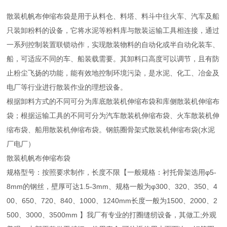
散装机帆布伸缩布袋是用于从料仓、料塔、料斗中往火车、汽车及船
只装卸粉料的设备，它将水泥等粉料库与散装运输工具相连接，通过
一系列控制装置联锁动作，实现散装物料的自动化或半自动化装车、
船，可适应不同的车、船装载需要。其卸料口高度可以调节，且有防
止粉尘飞扬的功能，能有效地控制环境污染，是水泥、化工、冶金及
电厂等行业进行散装作业的理想设备。
根据卸料方式的不同可分为库底散装机伸缩布袋和库侧散装机伸缩布
袋；根据运输工具的不同可分为汽车散装机伸缩布袋、火车散装机伸
缩布袋、船用散装机伸缩布袋。钢筋圈骨架式散装机伸缩布袋(水泥
厂电厂）
散装机帆布伸缩布袋
规格型号：按照要求制作，长度不限【一般规格：衬托骨架选用φ5-
8mm的钢丝，壁厚可达1.5-3mm、规格一般为φ300、320、350、4
00、650、720、840、1000、1240mm长度一般为1500、2000、2
500、3000、3500mm 】我厂有专业的打圈缝纫设备，其做工;外观