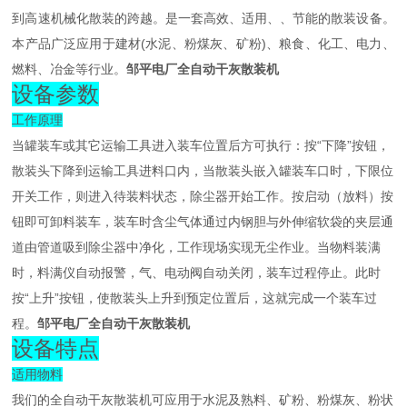
到高速机械化散装的跨越。是一套高效、适用、、节能的散装设备。
本产品广泛应用于建材(水泥、粉煤灰、矿粉)、粮食、化工、电力、
燃料、冶金等行业。
邹平电厂全自动干灰散装机
设备参数
工作原理
当罐装车或其它运输工具进入装车位置后方可执行：按“下降”按钮，
散装头下降到运输工具进料口内，当散装头嵌入罐装车口时，下限位
开关工作，则进入待装料状态，除尘器开始工作。按启动（放料）按
钮即可卸料装车，装车时含尘气体通过内钢胆与外伸缩软袋的夹层通
道由管道吸到除尘器中净化，工作现场实现无尘作业。当物料装满
时，料满仪自动报警，气、电动阀自动关闭，装车过程停止。此时
按“上升”按钮，使散装头上升到预定位置后，这就完成一个装车过
程。
邹平电厂全自动干灰散装机
设备特点
适用物料
我们的全自动干灰散装机可应用于水泥及熟料、矿粉、粉煤灰、粉状