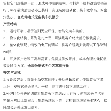
管把它们连接到一起，形成可伸缩的结构。与料库下给料设施联锁运
行，料车装满后自动停止装料，实现装卸自动化，装车效率高、粉尘
污染少。
仓底伸缩式无尘装车机报价
产品特点
1、 运行可靠，易于达到无尘环保、智能化装车装船。
2、 模块化结构，系列化的产品，可满足客户绝大部分散装需求。
3、 整体化装配，细致的出厂前调试，将客户现场安装调试工作降到
zui低。
4、 可据客户散装工况与需要，免费提供效果好、成本合理的无忧散
装及除尘方案。
仓底伸缩式无尘装车机报价
安装与调试
1.设备装好后，首先手动空车运转：开动卷扬装置，使散装头下降、
上升，观察它是否灵活、平稳，即可进行如下调试工作：
2.松绳限位开关的调试将散装头下降到zui大行程，使散装头与汽车
料罐入灰口上部密合，散装头继续下降，此时钢丝绳呈松弛状态，松
绳限位开关应发出信号。