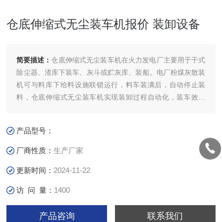
仓底伸缩式无尘装车机报价 装卸设备
简要描述：
仓底伸缩式无尘装车机在火力发电厂主要用于干式
除尘器、渣库下装车、灰斗或贮灰库、装船。电厂粉煤灰散装
机可与料库下给料设施联锁运行，料车装满后，自动停止装
料，仓底伸缩式无尘装车机实现装卸过程自动化，装车效率
高、粉尘污染少，是散装粉、粒状物料装车、船的理想设备。
经多年运行表明水泥散装机是深受用户欢迎的创新散装设备产
产品型号：
品。仓底伸缩式无尘装车机报价
厂商性质：
生产厂家
更新时间：
2024-11-22
访 问 量：
1400
产品咨询
联系我们