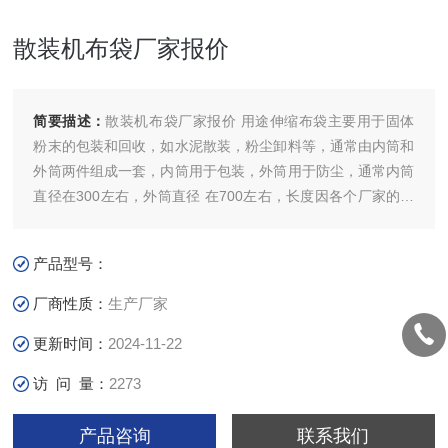
散装机布袋厂家报价
简要描述：
散装机布袋厂家报价 用途伸缩布袋主要用于固体
粉末的包装和回收，如水泥散装，粉尘卸料等，通常由内筒和
外筒两件组成一套，内筒用于包装，外筒用于防尘，通常内筒
直径在300左右，外筒直径 在700左右，长度因各个厂家的要
求而有所不同。 伸缩袋的材质主要有涤纶针刺毡和全棉帆
布，亦可作防水及防火处理。固定形式也有多种，可用绳索直
产品型号：
接固定袋头袋尾，也可做成带支撑环的外耳帆布袋，用钢丝绳
固定和控制。
厂商性质：
生产厂家
更新时间：
2024-11-22
访 问 量：
2273
产品咨询
联系我们