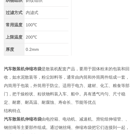
织物组织
斜纹组织
过滤方式
内滤式
常用温度
100℃
上限温度
200℃
厚度
0.2mm
汽车散装机伸缩布袋
是散装机配套产品，要用于固体粉末的包装和回
收，如水泥散装等，粉尘卸料等，通常由内筒和外筒两件组成一套，
内筒用于包装，外筒用于防尘。适用于电力、建材、化工、粮食等部
门，把干燥粉状、粒状物料装入车、船中。具有透气均匀、尺寸稳
定、耐磨、耐高温、耐腐蚀、寿命长、节能等优点
结构特点
汽车散装机伸缩布袋
由电控箱、电动机、减速机、滑轮组伸缩管、、
钢丝绳等主要部件组成。通过钢丝绳、伸缩布袋把它们连接到一起，