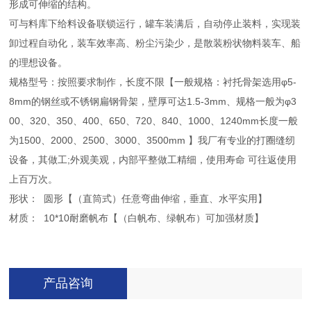
形成可伸缩的结构。
可与料库下给料设备联锁运行，罐车装满后，自动停止装料，实现装
卸过程自动化，装车效率高、粉尘污染少，是散装粉状物料装车、船
的理想设备。
规格型号：按照要求制作，长度不限【一般规格：衬托骨架选用φ5-
8mm的钢丝或不锈钢扁钢骨架，壁厚可达1.5-3mm、规格一般为φ3
00、320、350、400、650、720、840、1000、1240mm长度一般
为1500、2000、2500、3000、3500mm 】我厂有专业的打圈缝纫
设备，其做工;外观美观，内部平整做工精细，使用寿命 可往返使用
上百万次。
形状： 圆形【（直筒式）任意弯曲伸缩，垂直、水平实用】
材质： 10*10耐磨帆布【（白帆布、绿帆布）可加强材质】
产品咨询