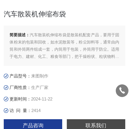
汽车散装机伸缩布袋
简要描述：
汽车散装机伸缩布袋是散装机配套产品，要用于固
体粉末的包装和回收，如水泥散装等，粉尘卸料等，通常由内
筒和外筒两件组成一套，内筒用于包装，外筒用于防尘。适用
于电力、建材、化工、粮食等部门，把干燥粉状、粒状物料装
入车、船中。具有透气均匀、尺寸稳定、耐磨、耐高温、耐腐
蚀、寿命长、节能等优点。水泥散装机下料口伸缩布袋价格
产品型号：
来图制作
厂商性质：
生产厂家
更新时间：
2024-11-22
访 问 量：
2414
产品咨询
联系我们