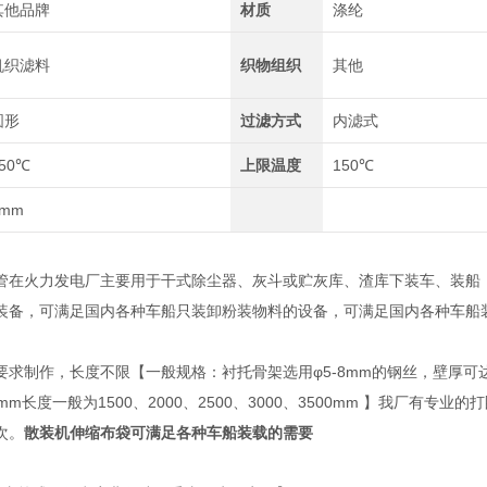
其他品牌
材质
涤纶
机织滤料
织物组织
其他
圆形
过滤方式
内滤式
50℃
上限温度
150℃
2mm
管在火力发电厂主要用于干式除尘器、灰斗或贮灰库、渣库下装车、装船
装备，可满足国内各种车船只装卸粉装物料的设备，可满足国内各种车船
求制作，长度不限【一般规格：衬托骨架选用φ5-8mm的钢丝，壁厚可达1.5-3
40mm长度一般为1500、2000、2500、3000、3500mm 】我厂
次。
散装机伸缩布袋可满足各种车船装载的需要