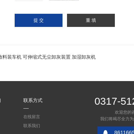
放料装车机 可伸缩式无尘卸灰装置 加湿卸灰机
0317-51
们
联系方式
欢迎您的
在线留言
我们将竭尽全力为
联系我们
861166