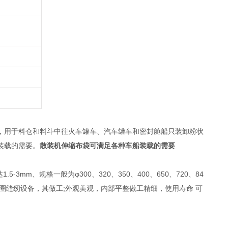
，用于料仓和料斗中往火车罐车、汽车罐车和密封舱船只装卸粉状
装载的需要。
散装机伸缩布袋可满足各种车船装载的需要
mm、规格一般为φ300、320、350、400、650、720、84
有专业的打圈缝纫设备，其做工;外观美观，内部平整做工精细，使用寿命 可