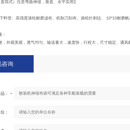
（直筒式）任意弯曲伸缩，垂直、水平实用】
缩下料管、高强度涤纶耐磨滤布、机制刀刮布、涤纶针刺毡、 10*10耐
途：
整，外观美观，透气均匀、输送量大，速度快，行程大，尺寸稳定、通风
品咨询
产品：
单位：