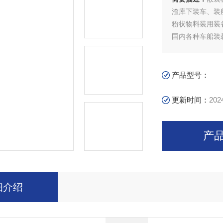
渣库下装车、装
粉状物料装用装
国内各种车船装
产品型号：
更新时间：
202
产
细介绍