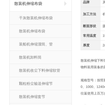
品牌
散装机伸缩布袋
加工方法
干灰散装机伸缩布袋
断面形状
散装机伸缩布袋
常用温度
1
装船机伸缩溜筒、管
厚度
散装机卸料筒
散装机伸缩下料
物料装用装备的
散装机收尘下料伸缩软管
规格型号：按照要
颗粒粉尘输送伸缩节
0、1000、12
往返使用上百万
散装机伸缩套节