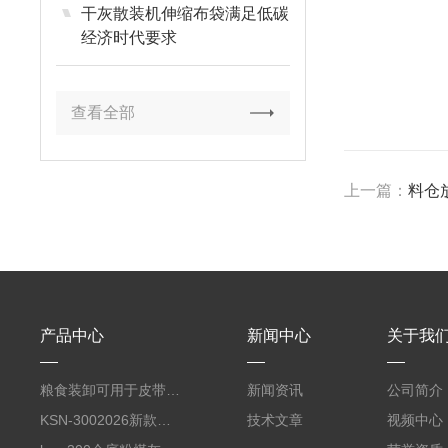
干灰散装机伸缩布袋满足低碳
经济时代要求
查看全部
上一篇：
料仓
产品中心
新闻中心
关于我
粮食装卸可用于皮带输送机悬挂使用
新闻资讯
公司简介
KSN-3002026新款无尘散装机收尘卸料装车一体机
技术文章
视频中心