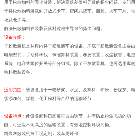
用于松散物料的无尘散装，解决高落差落料导致的扬尘问题。专门用
于将松散物料装载到开放式卡车、密闭式罐车、船舱、火车车厢、堆
场及仓库等。
解决松散物料在装载及落料过程中导致的扬尘问题。
设备介绍：
干粉散装机是从库内将干粉散装车的设备。库底干粉散装设备主要由
电扇型罚，手动棒棒伐，伸缩卸料装置，卷扬装置，收尘软管，电控
系统、电容式限位开关等部分组成。除了干灰散装机，也可选用库侧
熟料散装设备。
适用范围
：该设备用于干粉砂浆、水泥、及熟料、矿粉、粉煤灰、粉
状添加剂、煤粉、化工粉料等产品的运输环节
设备特点
：此设备卸料口高度可自由调节，并有防止粉尘飞扬的功
能，可适应不同高度的运输装置，有效地控制环境污染。
粉煤灰散装机按工况定制让装车更环保