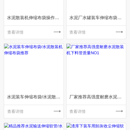
水泥散装机伸缩布袋操作顺序
水泥厂水罐装车伸缩布袋（伸缩节）下半年*报价
查看详情
查看详情
水泥装车伸缩布袋/水泥散装机伸缩布袋推荐
厂家推荐高强度耐磨水泥散装机下料管质量NO1
查看详情
查看详情