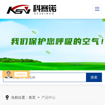
当前位置：
首页
>
产品中心