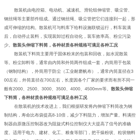
散装机由电控箱、电动机、减速机、滑轮组伸缩管、吸尘管、
钢丝绳等主要部件组成。通过钢丝绳、吸尘管把它们连接到一起，形
成可伸缩的结构。散装机可与料库下给料设施联锁运行，料车装满
后，自动停止装料，实现装卸过程自动化，装车效率高、粉尘污染
少。
散装头伸缩下料筒，各种材质各种规格可满足各种工况
散装机下料筒主要用于固体粉末的包装和回收，如水泥散装
等。粉尘卸料等，通常由内筒和外筒两件组成一套，内筒用于包装
（钢制结构），外筒用于防尘（工业耐磨帆布），通常内筒直径在3
00左右，外筒直径在700左右，长度因各个厂家的要求而有所不同一
般有2000、2500、3000、3500、4000、4500mm等。
散装头伸缩
下料筒，各种材质各种规格可满足各种工况
在散装机的技术改进上，我们根据研发将内伸缩下料筒改为钢
制结构，寿命比布袋提高8-10倍，减少下料阻力，增加产量。料满控
制器由原微压控制器改为阻旋式料位控制仪大大提高了信号的准确
度。适用于电力、建材、化工、粮食等部门，把干燥粉状、粒状物料