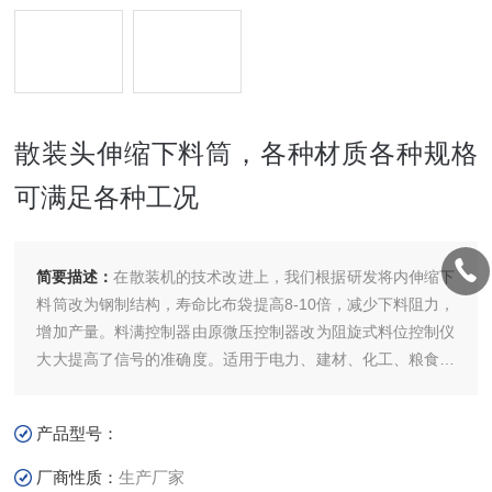
散装头伸缩下料筒，各种材质各种规格
可满足各种工况
简要描述：
在散装机的技术改进上，我们根据研发将内伸缩下
料筒改为钢制结构，寿命比布袋提高8-10倍，减少下料阻力，
增加产量。料满控制器由原微压控制器改为阻旋式料位控制仪
大大提高了信号的准确度。适用于电力、建材、化工、粮食等
部门，把干燥粉状、粒状物料装入车、船中。该机在火力发电
厂主要用于干式除尘器、灰斗或贮灰库、渣库下装车。散装头
产品型号：
伸缩下料筒，各种材质各种规格可满足各种工况
厂商性质：
生产厂家