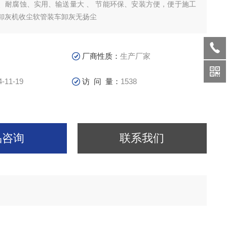
用、输送量大 、 节能环保、安装方便，便于施工
卸灰机收尘软管装车卸灰无扬尘
厂商性质：
生产厂家
4-11-19
访 问 量：
1538
品咨询
联系我们