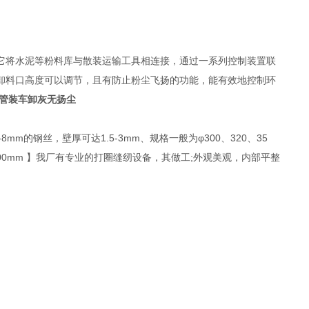
它将水泥等粉料库与散装运输工具相连接，通过一系列控制装置联
卸料口高度可以调节，且有防止粉尘飞扬的功能，能有效地控制环
管装车卸灰无扬尘
的钢丝，壁厚可达1.5-3mm、规格一般为φ300、320、35
000、3500mm 】我厂有专业的打圈缝纫设备，其做工;外观美观，内部平整