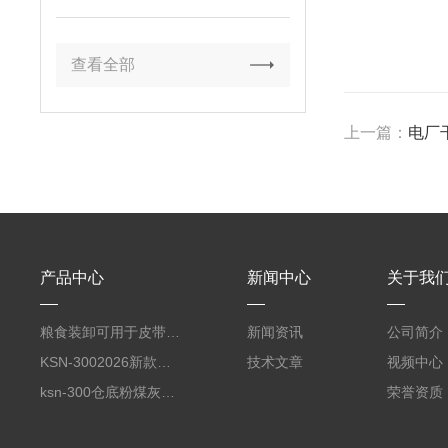
查看全部
上一篇：
电厂
产品中心
新闻中心
关于我
粮食装卸可用于皮带输送机悬挂使用
新闻资讯
公司简介
KSN-3002026新款无尘散装机收尘卸料装车一体机
技术文章
视频中心
ksn-300仓底粉煤灰装车设备（散装机）
荣誉资质