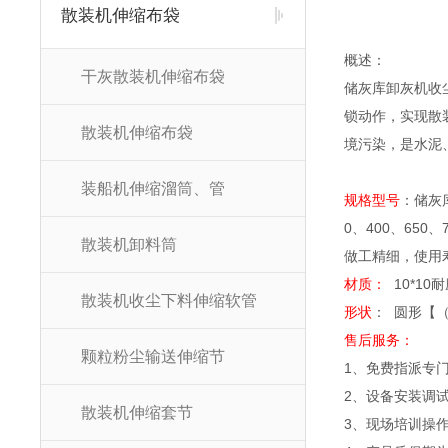
散装机伸缩布袋
概述：
干灰散装机伸缩布袋
储灰库卸灰机收
锁动作，实现散
散装机伸缩布袋
境污染，是水泥
装船机伸缩溜筒、管
规格型号
：储灰
0、400、650
散装机卸料筒
做工精细，使用
材质：
10*1
散装机收尘下料伸缩软管
形状
： 圆形【
售后服务：
颗粒粉尘输送伸缩节
1、免费指派专
2、设备安装调
散装机伸缩套节
3、现场培训操