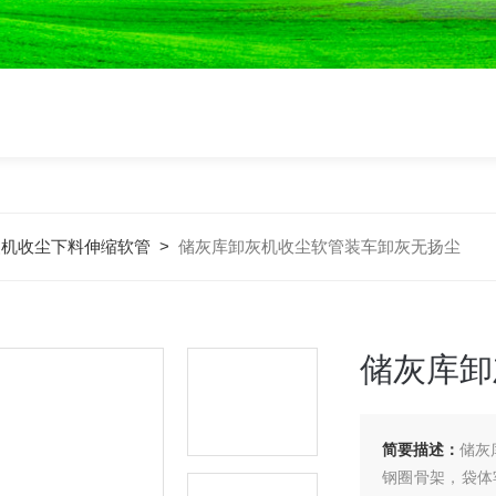
装机收尘下料伸缩软管
>
储灰库卸灰机收尘软管装车卸灰无扬尘
储灰库卸
简要描述：
储灰
钢圈骨架，袋体