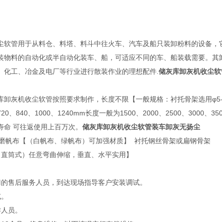
尘软管用于从料仓、料塔、料斗中往火车、汽车及船只装卸粉料的设备，
装物料的自动化或半自动化装车、船，可适应不同的车、船装载需要。其
、化工、冶金及电厂等行业进行散装作业的理想配件.
储灰库卸灰机收尘软
库卸灰机收尘软管按照要求制作，长度不限【一般规格：衬托骨架选用φ5-8mm
、720、840、1000、1240mm长度一般为1500、2000、2500、3
寿命 可往返使用上百万次。
储灰库卸灰机收尘软管装车卸灰无扬尘
0耐磨帆布【（白帆布、绿帆布）可加强材质】 衬托钢丝骨架或扁钢骨架
（直筒式）任意弯曲伸缩，垂直、水平实用】
门的售后服务人员，到达现场指导客户安装调试。
试。
作人员。