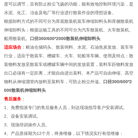
度可以调节，且有防止粉尘飞扬的功能，能有效地控制环境污染，是
水泥、化工、冶金及电厂等行业进行散装作业的理想设备。
根据卸料方式的不同可分为库底散装机装车伸缩卸料头和库侧散装机
伸缩卸料头；根据运输工具的不同可分为汽车散装机、火车散装机、
船用散装机。
口径300/600*2000散装机伸缩卸料头
适应场合
：粮油仓储码头、散装饲料、水泥、石油焦炭发放、装车等
行业，适应于散装车、槽罐车、火车、轮船等车辆。使用及特点：散
装物料发放至散装车或槽罐车辆中间的发放装置，装料车距物料发放
出口必须有一定距离，才能自由进出装料、本产品可自由伸缩、高空
物料从伸缩溜管内放料至装料车，可防止粉尘外溢。
口径300/600*2
000散装机伸缩卸料头
售后服务
：
1、免费指派专门的售后服务人员，到达现场指导客户安装调试。
2、设备安装调试。
3、现场培训操作人员。
4、产品质保期为12个月，终身维修，以下情况实行有偿维修：