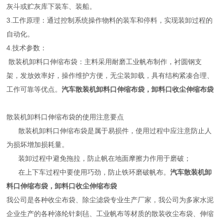
灰斗或贮灰库下装车、装船。
3.工作原理：通过控制系统操作物料的装车和停料，实现装卸过程的
自动化。
4.技术参数：
散装机卸料口伸缩布袋：主料采用耐磨工业帆布制作，衬圆钢支
架，发放效率好，操作维护方便，无尘装卸载，具有结构紧凑合理、
工作可靠等优点。
汽车散装机卸料口伸缩布袋，卸料口收尘伸缩布袋
散装机卸料口伸缩布袋的使用注意要点
散装机卸料口伸缩布袋是属于易损件，使用过程中应注意防止人
为损坏增加损耗量。
装卸过程中避免拖拉，防止帆在地面摩擦力作用于磨破；
在上下车过程中要使用巧劲，防止铁环磨破帆布。
汽车散装机卸
料口伸缩布袋，卸料口收尘伸缩布袋
我公司是各种收尘布袋、除尘滤袋专业生产厂家，我公司为多家水泥
企业生产的各种涤纶针刺毡、工业帆布等材质的散装收尘布袋、伸缩