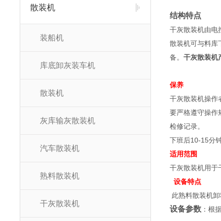
散装机
结构特点
干灰散装机由电
装船机
散装机可与料库
备。
干灰散装机
库底卸灰装车机
保养
散装机
干灰散装机操作
要严格遵守操作
灰库输灰散装机
检修记录。
下班后10-1
汽车散装机
适用范围
干灰散装机用于
熟料散装机
3
设备特点
此熟料散装机卸
干灰散装机
设备参数
：根