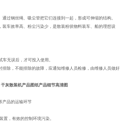
。通过钢丝绳、吸尘管把它们连接到一起，形成可伸缩的结构。
，装车效率高、粉尘污染少，是散装粉状物料装车、船的理想设
动试车无误后，才可投入使用。
时排除，不能排除的故障，应通知维修人员检修，由维修人员做好
。
干灰散装机产品图纸产品细节高清图
等产品的运输环节
装置，有效的控制环境污染。