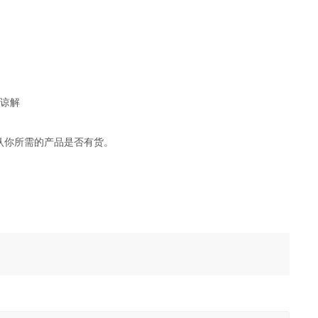
！
请谅解
认你所需的产品是否有货。