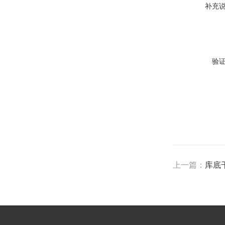
补充
验
上一篇：
库底