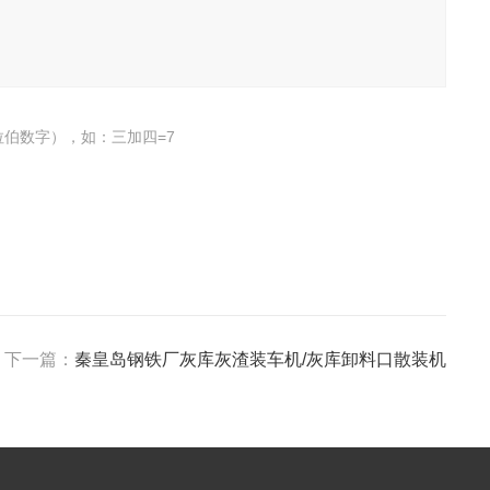
伯数字），如：三加四=7
下一篇：
秦皇岛钢铁厂灰库灰渣装车机/灰库卸料口散装机