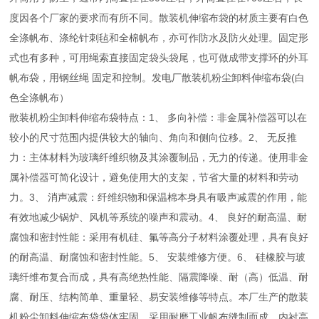
度因各个厂家的要求而有所不同。散装机伸缩布袋的材质主要有白色
全涤帆布、涤纶针刺毡和全棉帆布，亦可作防水及防火处理。固定形
式也有多种，可用绳索直接固定袋头袋尾，也可做成带支撑环的外耳
帆布袋，用钢丝绳 固定和控制。发电厂散装机粉尘卸料伸缩布袋(白
色全涤帆布）
散装机粉尘卸料伸缩布袋特点：1、 多向补偿：非金属补偿器可以在
较小的尺寸范围内提供较大的轴向、角向和侧向位移。2、 无反推
力：主体材料为玻璃纤维织物及其涂覆制品，无力的传递。使用非金
属补偿器可简化设计，避免使用大的支架，节省大量的材料和劳动
力。3、 消声减震：纤维织物和保温棉本身具有吸声减震的作用，能
有效地减少锅炉、风机等系统的噪声和震动。4、 良好的耐高温、耐
腐蚀和密封性能：采用有机硅、氟等高分子材料涂覆处理，具有良好
的耐高温、耐腐蚀和密封性能。5、 安装维修方便。6、 硅橡胶与玻
璃纤维布复合而成，具有高绝热性能、隔震降噪、耐（高）低温、耐
腐、耐压、结构简单、重量轻、易安装维修等特点。本厂生产的散装
机粉尘卸料伸缩布袋袋体牢固，采用耐磨工业帆布缝制而成，内衬高