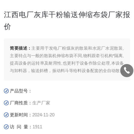
江西电厂灰库干粉输送伸缩布袋厂家报
价
简要描述：
主要用于发电厂粉煤灰的散装和水泥厂水泥散装,
主要特点与一般的散装机伸缩布袋不同,物料跟牵引机构*隔离,
提高设备的运转率及耐用性,也更利于设备作除尘处理,本设备
与卸料器，输送斜槽，振动料斗等给料设备配套的全自动散料
装车，装船设备，配有全自动控制系统，工作全过程处于封闭
状态，有效地防止粉尘外逸。​江西电厂灰库干粉输送伸缩布袋
产品型号：
厂家报价
厂商性质：
生产厂家
更新时间：
2024-11-20
访 问 量：
1911