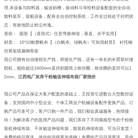
理,本设备与卸料器，输送斜槽，振动料斗等给料设备配套的全自动
散料装车，装船设备，配有全自动控制系统，工作全过程处于封闭状
态，有效地防止粉尘外逸。​
形状： 圆形【（直筒式）任意弯曲伸缩，垂直、水平实用】
材质： 10*10耐磨帆布【（白帆布、绿帆布）可加强材质】 衬托钢
丝骨架或扁钢骨架
我公司拥有自动缝纫生产线，焊接生产线，还有一米长的长臂双针缝
纫机，能给超过1600mm直径的圆筒上铁丝圈，铁丝圈的直径可以1
2mm。
江西电厂灰库干粉输送伸缩布袋厂家报价
我公司产品在保证大客户配套的基础上，又投资引进数台大型数控设
备，支持国内中小型企业、个体工商业户机械设备配件更换产品。订
购产品可多可少，客户订购一件产品，我们都会真诚服务，热情接
待！为解决客户的急用产品问题，我们库存了不同规格型号的干粉散
装机伸缩布袋、干灰输送伸缩布袋，散装机伸缩布袋。可当日发货！
免费的样品寄送，使你的选择更加准确！免费的产品目录寄送，是你