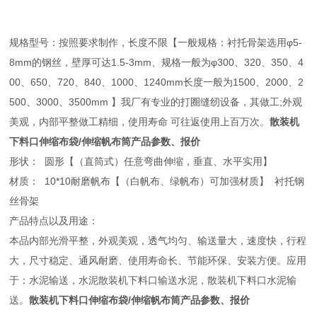
规格型号：按照要求制作，长度不限【一般规格：衬托骨架选用φ5-
8mm的钢丝，壁厚可达1.5-3mm、规格一般为φ300、320、350、4
00、650、720、840、1000、1240mm长度一般为1500、2000、2
500、3000、3500mm 】我厂有专业的打圈缝纫设备，其做工;外观
美观，内部平整做工精细，使用寿命 可往返使用上百万次。
散装机
下料口伸缩布袋/伸缩帆布筒产品参数、报价
形状： 圆形【（直筒式）任意弯曲伸缩，垂直、水平实用】
材质： 10*10耐磨帆布【（白帆布、绿帆布）可加强材质】 衬托钢
丝骨架
产品特点以及用途：
本品内部光滑平整，外观美观，透气均匀、输送量大，速度快，行程
大，尺寸稳定、通风耐磨、使用寿命长、节能环保、安装方便。应用
于：水泥输送，水泥散装机下料口输送水泥，散装机下料口水泥输
送。
散装机下料口伸缩布袋/伸缩帆布筒产品参数、报价