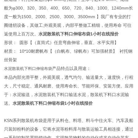
般为φ300、320、350、400、650、720、840、1000、1240mm长
度一般为1500、2000、2500、3000、3500mm 】我厂有专业的打
圈缝纫设备，其做工;外观美观，内部平整做工精细，使用寿命 可往
返使用上百万次。
水泥散装机下料口伸缩布袋1小时在线报价
形状： 圆形【（直筒式）任意弯曲伸缩，垂直、水平实用】
材质： 10*10耐磨帆布【（白帆布、绿帆布）可加强材质】 衬托钢
丝骨架
产品特点以及用途：
水泥散装机下料口伸缩布袋
本品内部光滑平整，外观美观，透气均匀、输送量大，速度快，行程
大，尺寸稳定、通风耐磨、使用寿命长、节能环保、安装方便。应用
于：水泥输送，水泥散装机下料口输送水泥，散装机下料口水泥输
送。
水泥散装机下料口伸缩布袋1小时在线报价
KSN系列散装机布袋是用于从料仓、料塔、料斗中往火车、汽车及船
只装卸粉料的设备，它将水泥等粉料库与散装运输工具相连接，通过
一系列控制装置联锁动作，实现散装物料的自动化或半自动化装车、