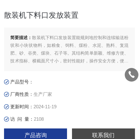
散装机下料口发放装置
简要描述：
散装机下料口发放装置能规则地控制和连续输送粉
状和小块状物料，如粮食、饲料、煤粉、水泥、熟料、复混
肥、砂、谷类、煤块、石子等。其结构简单新颖、维修方便、
技术指标、横截面尺寸小，密封性能好，操作安全方便，便于
中间装、卸料;中间吊轴承采用滚动式或滑动式两种结构，均
设防尘、密封装置，操作维修方便。散装机下料口发放装置/
产品型号：
水泥散装机水泥发放装置
厂商性质：
生产厂家
更新时间：
2024-11-19
访 问 量：
2108
产品咨询
联系我们