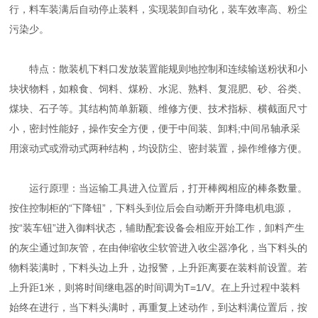
行，料车装满后自动停止装料，实现装卸自动化，装车效率高、粉尘
污染少。
特点：散装机下料口发放装置能规则地控制和连续输送粉状和小
块状物料，如粮食、饲料、煤粉、水泥、熟料、复混肥、砂、谷类、
煤块、石子等。其结构简单新颖、维修方便、技术指标、横截面尺寸
小，密封性能好，操作安全方便，便于中间装、卸料;中间吊轴承采
用滚动式或滑动式两种结构，均设防尘、密封装置，操作维修方便。
运行原理：当运输工具进入位置后，打开棒阀相应的棒条数量。
按住控制柜的“下降钮”，下料头到位后会自动断开升降电机电源，
按“装车钮”进入御料状态，辅助配套设备会相应开始工作，卸料产生
的灰尘通过卸灰管，在由伸缩收尘软管进入收尘器净化，当下料头的
物料装满时，下料头边上升，边报警，上升距离要在装料前设置。若
上升距1米，则将时间继电器的时间调为T=1/V。在上升过程中装料
始终在进行，当下料头满时，再重复上述动作，到达料满位置后，按