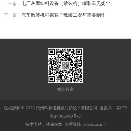
上一篇：
电厂灰库卸料设备（散装机）罐装车无扬尘
下一篇：
汽车散装机可据客户散装工况与需要制作
微信咨询
版权所有 © 2026 沧州科赛诺机械防护技术有限公司
备案号：冀ICP
备14006940号-3
技术支持：
环保在线
管理登陆
sitemap.xml