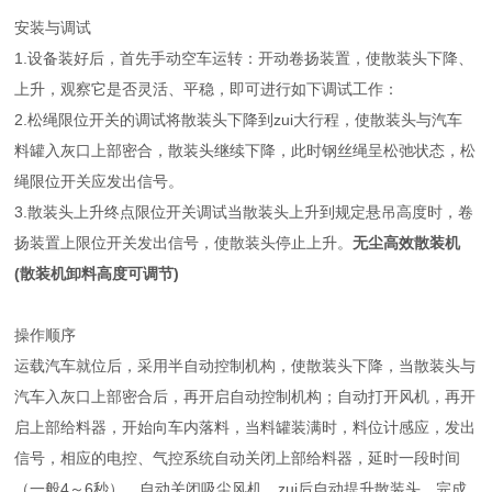
安装与调试
1.设备装好后，首先手动空车运转：开动卷扬装置，使散装头下降、
上升，观察它是否灵活、平稳，即可进行如下调试工作：
2.松绳限位开关的调试将散装头下降到zui大行程，使散装头与汽车
料罐入灰口上部密合，散装头继续下降，此时钢丝绳呈松弛状态，松
绳限位开关应发出信号。
3.散装头上升终点限位开关调试当散装头上升到规定悬吊高度时，卷
扬装置上限位开关发出信号，使散装头停止上升。
无尘高效散装机
(散装机卸料高度可调节)
操作顺序
运载汽车就位后，采用半自动控制机构，使散装头下降，当散装头与
汽车入灰口上部密合后，再开启自动控制机构；自动打开风机，再开
启上部给料器，开始向车内落料，当料罐装满时，料位计感应，发出
信号，相应的电控、气控系统自动关闭上部给料器，延时一段时间
（一般4～6秒），自动关闭吸尘风机，zui后自动提升散装头，完成