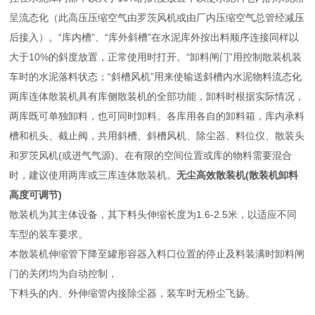
呈流态化（此高压压缩空气由罗茨风机或由厂内压缩空气总管经减压
后接入）。“库内槽”、“库外斜槽”在水泥库外按出料顺序连接同样以
大于10%的斜度放置，正常使用时打开。“卸料闸门”用控制散装机装
车时的水泥落料状态；“斜槽风机”用来使输送斜槽内水泥物料流态化
两库连体散装机具有库侧散装机的全部功能，卸料时根据实际情况，
两库既可单独卸料，也可同时卸料。各库用各自的卸料箱，库内承料
槽和机头、截止阀，共用斜槽、斜槽风机、除尘器、料位仪、散装头
和罗茨风机(或进气气源)。在有限的空间位置或库的物料需要混合
时，建议使用两库或三库连体散装机。
无尘高效散装机(散装机卸料
高度可调节)
散装机为其主体设备，其下料头伸缩长度为1.6-2.5米，以适应不同
车型的装车要求。
本散装机伸缩管下降至罐形容器入料口位置的停止及料装满时卸料闸
门的关闭均为自动控制，
下料头的内、外伸缩管内接除尘器，装车时无粉尘飞扬。