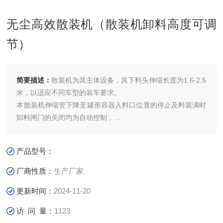
无尘高效散装机（散装机卸料高度可调
节）
简要描述：
散装机为其主体设备，其下料头伸缩长度为1.6-2.5
米，以适应不同车型的装车要求。
本散装机伸缩管下降至罐形容器入料口位置的停止及料装满时
卸料闸门的关闭均为自动控制，
下料头的内、外伸缩管内接除尘器，装车时无粉尘飞扬。无尘
高效散装机（散装机卸料高度可调节）
产品型号：
厂商性质：
生产厂家
更新时间：
2024-11-20
访 问 量：
1123