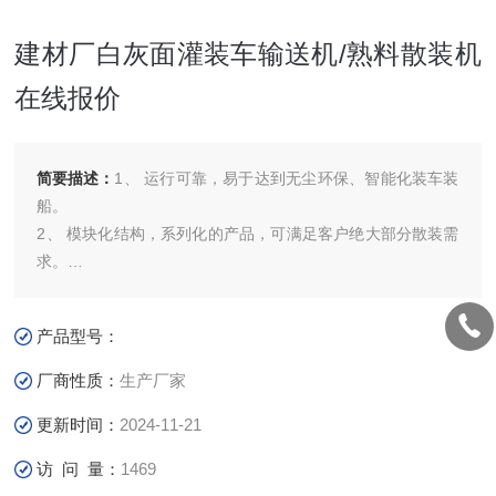
建材厂白灰面灌装车输送机/熟料散装机
在线报价
简要描述：
1、 运行可靠，易于达到无尘环保、智能化装车装
船。
2、 模块化结构，系列化的产品，可满足客户绝大部分散装需
求。
3、 整体化装配，细致的出厂前调试，将客户现场安装调试工
作降到Z低。
产品型号：
4、 可据客户散装工况与需要，免费提供效果好、成本合理的
无忧散装及除尘方案。建材厂白灰面灌装车输送机/熟料散装
厂商性质：
生产厂家
机在线报价
更新时间：
2024-11-21
访 问 量：
1469