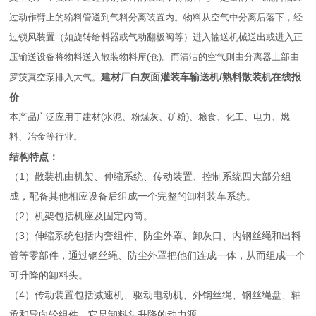
过动作臂上的输料管送到气料分离装置内。物料从空气中分离
后落下，经
过锁风装置（如旋转给料器或气动翻板阀等）进入输送机械送出或进入正
压输送设备将物料送入散装物料库(仓)。而清洁的空气则由分离器上部由
建材厂白灰面灌装车输送机/熟料散装机在线报
罗茨真空泵排入大气。
价
本产品广泛应用于建材(水泥、粉煤灰、矿粉)、粮食、化工、电力、燃
料、冶金等行业。
结构特点：
（1）散装机由机架、伸缩系统、传动装置、控制系统四大部分组
成，配备其他相应设备后组成一个完整的卸料装车系统。
（2）机架包括机座及固定内筒。
（3）伸缩系统包括内套组件、防尘外罩、卸灰口、内钢丝绳和出料
管等零部件，通过钢丝绳、防尘外罩把他们连成一体，从而组成一个
可升降的卸料头。
（4）传动装置包括减速机、驱动电动机、外钢丝绳、钢丝绳盘、轴
承和导向轮组件、它是卸料头升降的动力源。