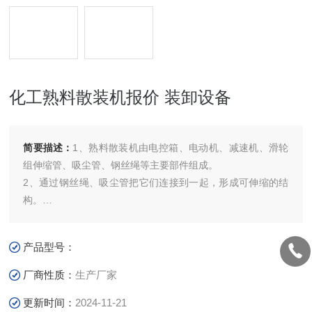
化工熟料散装机报价 装卸设备
简要描述：
1、熟料散装机由电控箱、电动机、减速机、滑轮
组伸缩管、吸尘管、钢丝绳等主要部件组成。
2、通过钢丝绳、吸尘管把它们连接到一起，形成可伸缩的结
构。
3、熟料散装机可与料库下给料设施联锁运行，料车装满后，
自动停止装料，实现装卸过程自动化，装车效率高、粉尘污染
产品型号：
少。化工熟料散装机报价
厂商性质：
生产厂家
更新时间：
2024-11-21