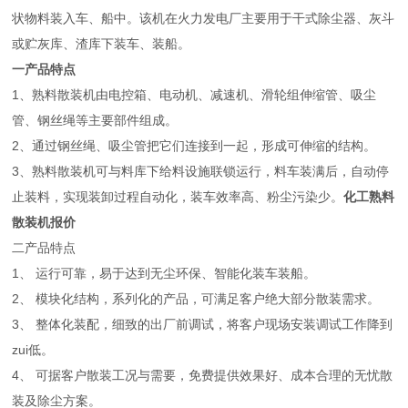
状物料装入车、船中。该机在火力发电厂主要用于干式除尘器、灰斗
或贮灰库、渣库下装车、装船。
一产品特点
1、熟料散装机由电控箱、电动机、减速机、滑轮组伸缩管、吸尘
管、钢丝绳等主要部件组成。
2、通过钢丝绳、吸尘管把它们连接到一起，形成可伸缩的结构。
3、熟料散装机可与料库下给料设施联锁运行，料车装满后，自动停
止装料，实现装卸过程自动化，装车效率高、粉尘污染少。
化工熟料
散装机报价
二产品特点
1、 运行可靠，易于达到无尘环保、智能化装车装船。
2、 模块化结构，系列化的产品，可满足客户绝大部分散装需求。
3、 整体化装配，细致的出厂前调试，将客户现场安装调试工作降到
zui低。
4、 可据客户散装工况与需要，免费提供效果好、成本合理的无忧散
装及除尘方案。