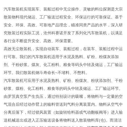
汽车散装机实现装车、装船过程中无尘操作、灵敏的料位探测是大宗
散装物料现代储运、工厂输送过程安全、环保运行的可靠保证。基于
安全、环保、高效、可靠地产品理念，瞄准同类产品的水平，深入研
究散装过程实际工况，沧州科赛诺开发了系列化汽车散装机，以满足
各行业不断提升安全、高效、环保需要。
高效无尘散装机，实现自动装车、装船过程，在装车、装船过程中运
行可靠。我们的汽车散装机适用于水泥及熟料、矿粉、粉煤灰添加
剂、干粉砂浆。煤灰、化工粉料。粮食等码头中转及储运，工厂输运
环节。我们散装机钢斗寿命长~不堵料、不憋料。
汽车散装机可应用于水泥及熟料、矿粉、粉煤灰、粉状添加剂、干粉
砂浆、煤粉、化工粉料、粮食等的码头中转及储运、工厂输运环节。
由罗茨真空泵产生负压，通过特别设计的吸嘴，将物料与一定量的空
气混合后经过动作臂上的输料管送到气料分离装置内。物料从空气中
分离后落下，经过锁风装置（如旋转给料器或气动翻板阀等）进入输
送机械送出或进入正压输送设备将物料送入散装物料库(仓)。而清洁