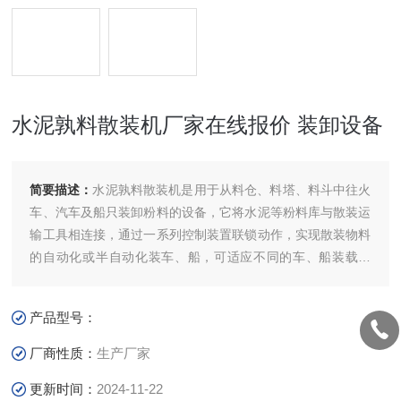
水泥孰料散装机厂家在线报价 装卸设备
简要描述：
水泥孰料散装机是用于从料仓、料塔、料斗中往火
车、汽车及船只装卸粉料的设备，它将水泥等粉料库与散装运
输工具相连接，通过一系列控制装置联锁动作，实现散装物料
的自动化或半自动化装车、船，可适应不同的车、船装载需
要。其卸料口高度可以调节，且有防止粉尘飞扬的功能，能有
效地控制环境污染，是水泥、化工、冶金及电厂等行业进行散
产品型号：
装作业的理想设备。水泥孰料散装机厂家在线报价
厂商性质：
生产厂家
更新时间：
2024-11-22