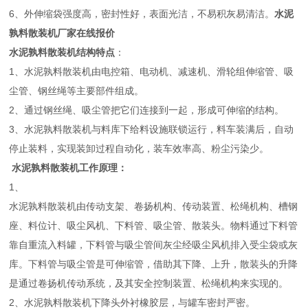
6、外伸缩袋强度高，密封性好，表面光洁，不易积灰易清洁。
水泥
孰料散装机厂家在线报价
水泥孰料散装机结构特点
：
1、水泥孰料散装机由电控箱、电动机、减速机、滑轮组伸缩管、吸
尘管、钢丝绳等主要部件组成。
2、通过钢丝绳、吸尘管把它们连接到一起，形成可伸缩的结构。
3、水泥孰料散装机与料库下给料设施联锁运行，料车装满后，自动
停止装料，实现装卸过程自动化，装车效率高、粉尘污染少。
水泥孰料散装机工作原理：
1、
水泥孰料散装机由传动支架、卷扬机构、传动装置、松绳机构、槽钢
座、料位计、吸尘风机、下料管、吸尘管、散装头。物料通过下料管
靠自重流入料罐，下料管与吸尘管间灰尘经吸尘风机排入受尘袋或灰
库。下料管与吸尘管是可伸缩管，借助其下降、上升，散装头的升降
是通过卷扬机传动系统，及其安全控制装置、松绳机构来实现的。
2、水泥孰料散装机下降头外衬橡胶层，与罐车密封严密。