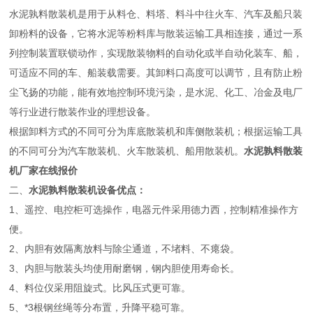
水泥孰料散装机是用于从料仓、料塔、料斗中往火车、汽车及船只装
卸粉料的设备，它将水泥等粉料库与散装运输工具相连接，通过一系
列控制装置联锁动作，实现散装物料的自动化或半自动化装车、船，
可适应不同的车、船装载需要。其卸料口高度可以调节，且有防止粉
尘飞扬的功能，能有效地控制环境污染，是水泥、化工、冶金及电厂
等行业进行散装作业的理想设备。
根据卸料方式的不同可分为库底散装机和库侧散装机；根据运输工具
的不同可分为汽车散装机、火车散装机、船用散装机。
水泥孰料散装
机厂家在线报价
二、
水泥孰料散装机设备优点：
1、遥控、电控柜可选操作，电器元件采用德力西，控制精准操作方
便。
2、内胆有效隔离放料与除尘通道，不堵料、不瘪袋。
3、内胆与散装头均使用耐磨钢，钢内胆使用寿命长。
4、料位仪采用阻旋式。比风压式更可靠。
5、*3根钢丝绳等分布置，升降平稳可靠。