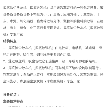
库底除尘放灰机（库底散装机）是用来汽车装料的一种包装设备。该
设备该设备该设备下料阻力小，产量高，应用方便，，主要用于干
灰、水泥、氧化铝粉、粮食等散装分体、颗粒等的物料的散装，在建
材、电力、粮食、化工等行业应用居多。库底除尘放灰机（库底散装
机）专业厂家
结构特点
：
1、库底除尘放灰机（库底散装机）由电控箱、电动机、减速机、滑
轮组伸缩管、吸尘管、钢丝绳等主要部件组成。
2、通过钢丝绳、吸尘管把它们连接到一起，形成可伸缩的结构。
3、库底除尘放灰机（库底散装机）可与料库下给料设施联锁运行，
料车装满后，自动停止装料，实现装卸过程自动化，装车效率高、粉
尘污染少。库底除尘放灰机（库底散装机）专业厂家
设备优点：
主要技术特点